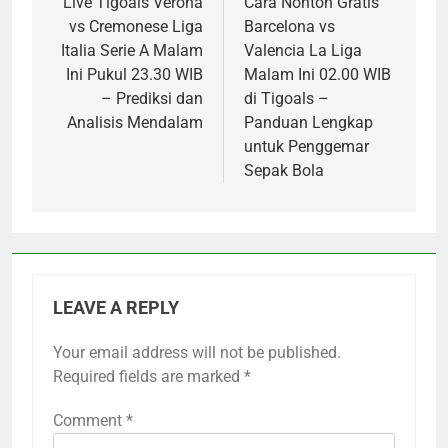
navigation
Live Tigoals Verona
Cara Nonton Gratis
vs Cremonese Liga
Barcelona vs
Italia Serie A Malam
Valencia La Liga
Ini Pukul 23.30 WIB
Malam Ini 02.00 WIB
– Prediksi dan
di Tigoals –
Analisis Mendalam
Panduan Lengkap
untuk Penggemar
Sepak Bola
LEAVE A REPLY
Your email address will not be published.
Required fields are marked
*
Comment
*