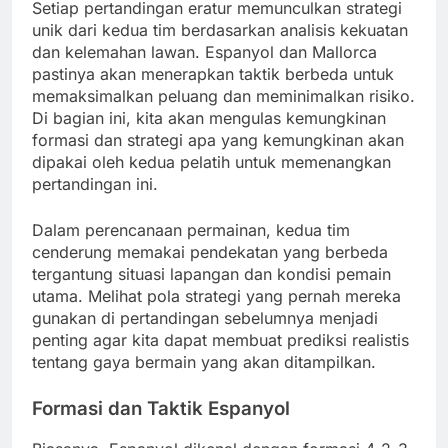
Setiap pertandingan eratur memunculkan strategi
unik dari kedua tim berdasarkan analisis kekuatan
dan kelemahan lawan. Espanyol dan Mallorca
pastinya akan menerapkan taktik berbeda untuk
memaksimalkan peluang dan meminimalkan risiko.
Di bagian ini, kita akan mengulas kemungkinan
formasi dan strategi apa yang kemungkinan akan
dipakai oleh kedua pelatih untuk memenangkan
pertandingan ini.
Dalam perencanaan permainan, kedua tim
cenderung memakai pendekatan yang berbeda
tergantung situasi lapangan dan kondisi pemain
utama. Melihat pola strategi yang pernah mereka
gunakan di pertandingan sebelumnya menjadi
penting agar kita dapat membuat prediksi realistis
tentang gaya bermain yang akan ditampilkan.
Formasi dan Taktik Espanyol