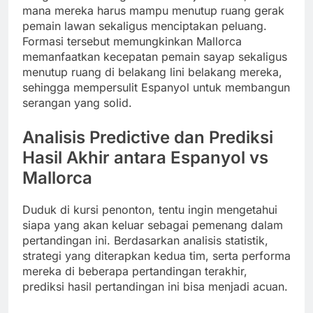
mana mereka harus mampu menutup ruang gerak
pemain lawan sekaligus menciptakan peluang.
Formasi tersebut memungkinkan Mallorca
memanfaatkan kecepatan pemain sayap sekaligus
menutup ruang di belakang lini belakang mereka,
sehingga mempersulit Espanyol untuk membangun
serangan yang solid.
Analisis Predictive dan Prediksi
Hasil Akhir antara Espanyol vs
Mallorca
Duduk di kursi penonton, tentu ingin mengetahui
siapa yang akan keluar sebagai pemenang dalam
pertandingan ini. Berdasarkan analisis statistik,
strategi yang diterapkan kedua tim, serta performa
mereka di beberapa pertandingan terakhir,
prediksi hasil pertandingan ini bisa menjadi acuan.