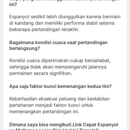
ini?
Espanyol sedikit lebih diunggulkan karena bermain
di kandang dan memiliki performa stabil selama
beberapa pertandingan terakhir.
Bagaimana kondisi cuaca saat pertandingan
berlangsung?
Kondisi cuaca diperkirakan cukup bersahabat,
sehingga tidak akan mempengaruhi jalannya
permainan secara signifikan.
Apa saja faktor kunci kemenangan kedua tim?
Keberhasilan eksekusi peluang dan kestabilan
pertahanan menjadi faktor kunci untuk
memenangkan pertandingan ini.
Dimana saya bisa mengikuti Link Cepat Espanyol