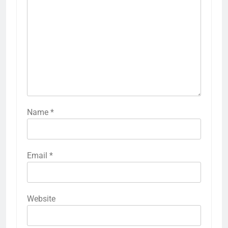
Name
*
Email
*
Website