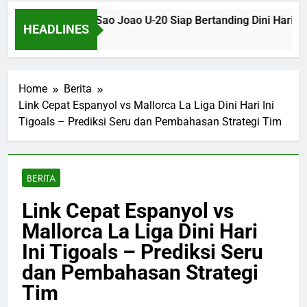
go SP U-20 dan Sao Joao U-20 Siap Bertanding Dini Hari Nant
HEADLINES
s Ago
Home
Berita
Link Cepat Espanyol vs Mallorca La Liga Dini Hari Ini
Tigoals – Prediksi Seru dan Pembahasan Strategi Tim
BERITA
Link Cepat Espanyol vs
Mallorca La Liga Dini Hari
Ini Tigoals – Prediksi Seru
dan Pembahasan Strategi
Tim