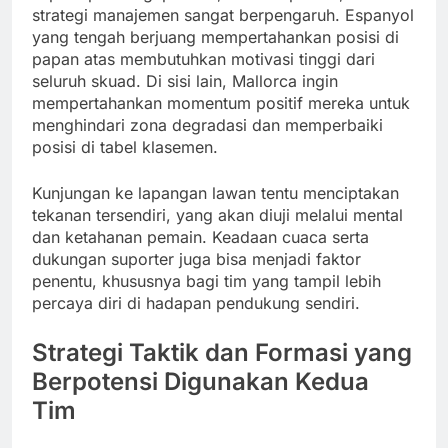
strategi manajemen sangat berpengaruh. Espanyol
yang tengah berjuang mempertahankan posisi di
papan atas membutuhkan motivasi tinggi dari
seluruh skuad. Di sisi lain, Mallorca ingin
mempertahankan momentum positif mereka untuk
menghindari zona degradasi dan memperbaiki
posisi di tabel klasemen.
Kunjungan ke lapangan lawan tentu menciptakan
tekanan tersendiri, yang akan diuji melalui mental
dan ketahanan pemain. Keadaan cuaca serta
dukungan suporter juga bisa menjadi faktor
penentu, khususnya bagi tim yang tampil lebih
percaya diri di hadapan pendukung sendiri.
Strategi Taktik dan Formasi yang
Berpotensi Digunakan Kedua
Tim