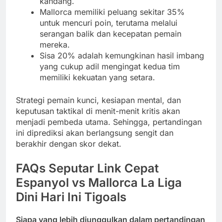
kandang.
Mallorca memiliki peluang sekitar 35%
untuk mencuri poin, terutama melalui
serangan balik dan kecepatan pemain
mereka.
Sisa 20% adalah kemungkinan hasil imbang
yang cukup adil mengingat kedua tim
memiliki kekuatan yang setara.
Strategi pemain kunci, kesiapan mental, dan
keputusan taktikal di menit-menit kritis akan
menjadi pembeda utama. Sehingga, pertandingan
ini diprediksi akan berlangsung sengit dan
berakhir dengan skor dekat.
FAQs Seputar Link Cepat
Espanyol vs Mallorca La Liga
Dini Hari Ini Tigoals
Siapa yang lebih diunggulkan dalam pertandingan