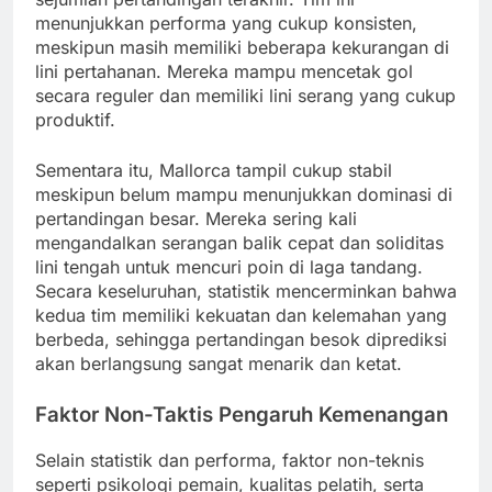
menunjukkan performa yang cukup konsisten,
meskipun masih memiliki beberapa kekurangan di
lini pertahanan. Mereka mampu mencetak gol
secara reguler dan memiliki lini serang yang cukup
produktif.
Sementara itu, Mallorca tampil cukup stabil
meskipun belum mampu menunjukkan dominasi di
pertandingan besar. Mereka sering kali
mengandalkan serangan balik cepat dan soliditas
lini tengah untuk mencuri poin di laga tandang.
Secara keseluruhan, statistik mencerminkan bahwa
kedua tim memiliki kekuatan dan kelemahan yang
berbeda, sehingga pertandingan besok diprediksi
akan berlangsung sangat menarik dan ketat.
Faktor Non-Taktis Pengaruh Kemenangan
Selain statistik dan performa, faktor non-teknis
seperti psikologi pemain, kualitas pelatih, serta