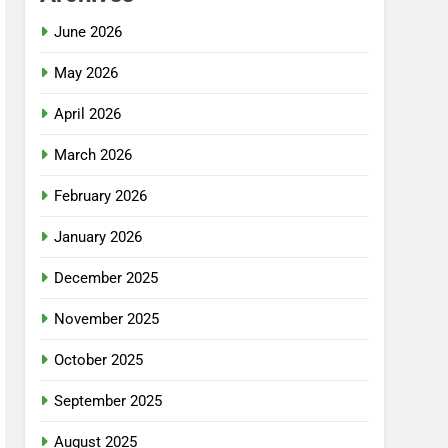
June 2026
May 2026
April 2026
March 2026
February 2026
January 2026
December 2025
November 2025
October 2025
September 2025
August 2025