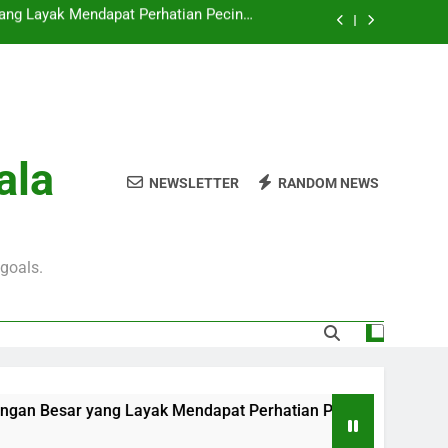
 pada Kesiapan dan Ambisi Kedua Tim
andingan NPL Victoria yang Berpotensi
enyuguhkan Duel Berintensitas Tinggi
nti – Tigoals Bahas Peluang Kedua Tim
Mencuri Perhatian
yang Layak Mendapat Perhatian Pecinta
ala
Sepak Bola Wanita
NEWSLETTER
RANDOM NEWS
 pada Kesiapan dan Ambisi Kedua Tim
andingan NPL Victoria yang Berpotensi
enyuguhkan Duel Berintensitas Tinggi
goals.
g Layak Mendapat Perhatian Pecinta Sepak Bola Wanita