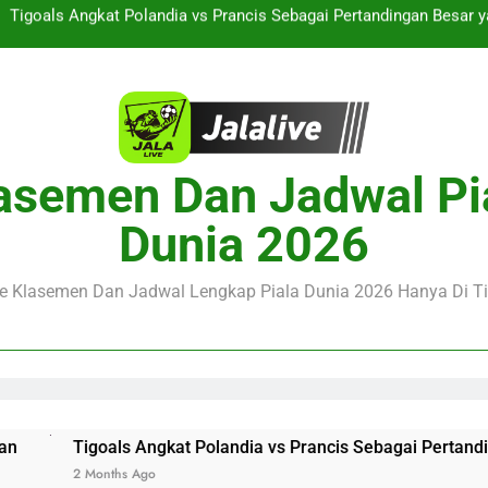
Tigoals Mengulas Indonesia vs Oman dengan Fokus
Tigoals Soroti Green Gully SC vs Avondale FC dalam Pert
M
Botafogo SP U-20 dan Sao Joao U-20 Siap Bertanding Dini Hari Na
Tigoals Angkat Polandia vs Prancis Sebagai Pertandingan Besar 
asemen Dan Jadwal Pi
Tigoals Mengulas Indonesia vs Oman dengan Fokus
Dunia 2026
Tigoals Soroti Green Gully SC vs Avondale FC dalam Pert
M
e Klasemen Dan Jadwal Lengkap Piala Dunia 2026 Hanya Di Ti
 Angkat Polandia vs Prancis Sebagai Pertandingan Besar yan
 Ago