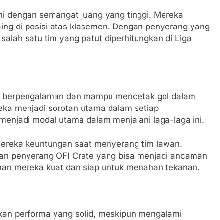
ini dengan semangat juang yang tinggi. Mereka
aing di posisi atas klasemen. Dengan penyerang yang
salah satu tim yang patut diperhitungkan di Liga
ng berpengalaman dan mampu mencetak gol dalam
ereka menjadi sorotan utama dalam setiap
 menjadi modal utama dalam menjalani laga-laga ini.
ereka keuntungan saat menyerang tim lawan.
an penyerang OFI Crete yang bisa menjadi ancaman
hanan mereka kuat dan siap untuk menahan tekanan.
kan performa yang solid, meskipun mengalami