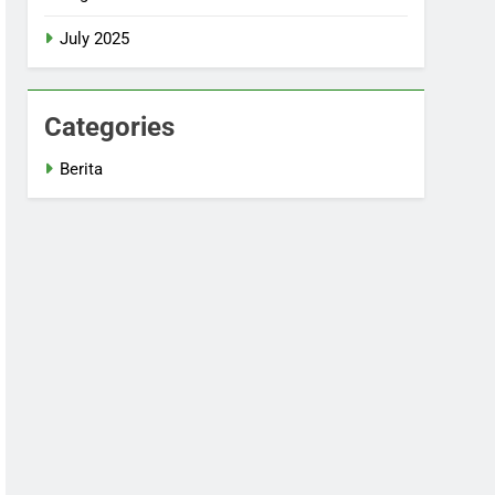
July 2025
Categories
Berita