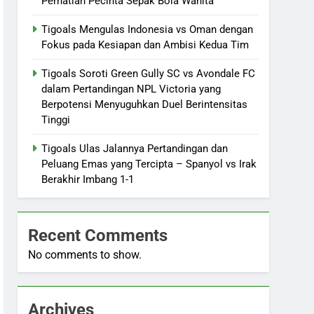
Perhatian Pecinta Sepak Bola Wanita
Tigoals Mengulas Indonesia vs Oman dengan
Fokus pada Kesiapan dan Ambisi Kedua Tim
Tigoals Soroti Green Gully SC vs Avondale FC
dalam Pertandingan NPL Victoria yang
Berpotensi Menyuguhkan Duel Berintensitas
Tinggi
Tigoals Ulas Jalannya Pertandingan dan
Peluang Emas yang Tercipta – Spanyol vs Irak
Berakhir Imbang 1-1
Recent Comments
No comments to show.
Archives