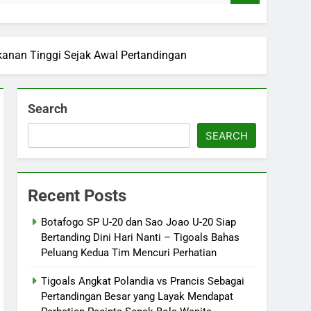
kanan Tinggi Sejak Awal Pertandingan
Search
SEARCH
Recent Posts
Botafogo SP U-20 dan Sao Joao U-20 Siap
Bertanding Dini Hari Nanti – Tigoals Bahas
Peluang Kedua Tim Mencuri Perhatian
Tigoals Angkat Polandia vs Prancis Sebagai
Pertandingan Besar yang Layak Mendapat