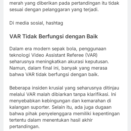
merah yang diberikan pada pertandingan itu tidak
sesuai dengan pelanggaran yang terjadi.
Di media sosial, hashtag
VAR Tidak Berfungsi dengan Baik
Dalam era modern sepak bola, penggunaan
teknologi Video Assistant Referee (VAR)
seharusnya meningkatkan akurasi keputusan.
Namun, dalam final ini, banyak yang merasa
bahwa VAR tidak berfungsi dengan baik.
Beberapa insiden krusial yang seharusnya ditinjau
melalui VAR malah dibiarkan tanpa klarifikasi. Ini
menyebabkan kebingungan dan kemarahan di
kalangan suporter. Selain itu, ada juga dugaan
bahwa pihak penyelenggara memiliki kepentingan
tertentu dalam menentukan hasil akhir
pertandingan.