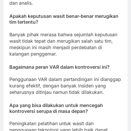
dan analis.
Apakah keputusan wasit benar-benar merugikan
tim tertentu?
Banyak pihak merasa bahwa sejumlah keputusan
wasit tidak tepat dan merugikan salah satu tim,
meskipun ini masih menjadi perdebatan di
kalangan penggemar.
Bagaimana peran VAR dalam kontroversi ini?
Penggunaan VAR dalam pertandingan ini dianggap
kurang efektif, dengan banyak insiden yang
seharusnya ditinjau namun tidak dilakukan.
Apa yang bisa dilakukan untuk mencegah
kontroversi serupa di masa depan?
Peningkatan pelatihan untuk wasit dan
penggunaan teknologi yang lebih baik dapat