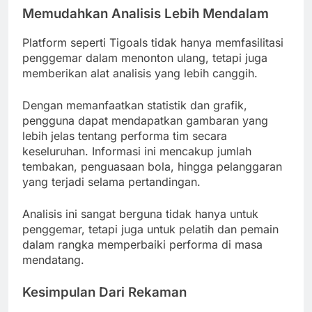
Memudahkan Analisis Lebih Mendalam
Platform seperti Tigoals tidak hanya memfasilitasi
penggemar dalam menonton ulang, tetapi juga
memberikan alat analisis yang lebih canggih.
Dengan memanfaatkan statistik dan grafik,
pengguna dapat mendapatkan gambaran yang
lebih jelas tentang performa tim secara
keseluruhan. Informasi ini mencakup jumlah
tembakan, penguasaan bola, hingga pelanggaran
yang terjadi selama pertandingan.
Analisis ini sangat berguna tidak hanya untuk
penggemar, tetapi juga untuk pelatih dan pemain
dalam rangka memperbaiki performa di masa
mendatang.
Kesimpulan Dari Rekaman