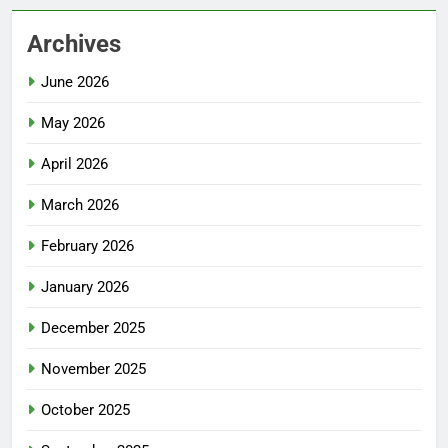
Archives
June 2026
May 2026
April 2026
March 2026
February 2026
January 2026
December 2025
November 2025
October 2025