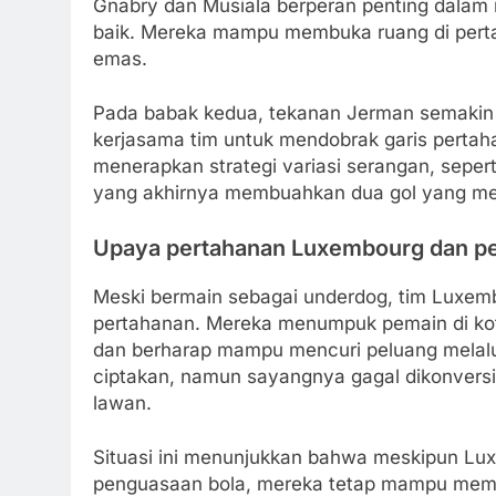
Gnabry dan Musiala berperan penting dalam
baik. Mereka mampu membuka ruang di pert
emas.
Pada babak kedua, tekanan Jerman semakin
kerjasama tim untuk mendobrak garis pertaha
menerapkan strategi variasi serangan, seper
yang akhirnya membuahkan dua gol yang m
Upaya pertahanan Luxembourg dan pe
Meski bermain sebagai underdog, tim Luxembo
pertahanan. Mereka menumpuk pemain di ko
dan berharap mampu mencuri peluang melalu
ciptakan, namun sayangnya gagal dikonversi 
lawan.
Situasi ini menunjukkan bahwa meskipun Lux
penguasaan bola, mereka tetap mampu membu