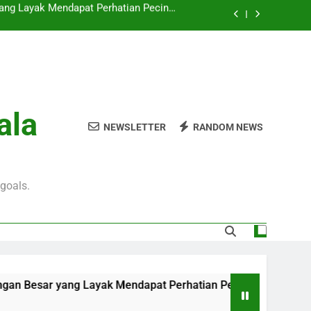
 pada Kesiapan dan Ambisi Kedua Tim
andingan NPL Victoria yang Berpotensi
enyuguhkan Duel Berintensitas Tinggi
nti – Tigoals Bahas Peluang Kedua Tim
Mencuri Perhatian
yang Layak Mendapat Perhatian Pecinta
ala
Sepak Bola Wanita
NEWSLETTER
RANDOM NEWS
 pada Kesiapan dan Ambisi Kedua Tim
andingan NPL Victoria yang Berpotensi
enyuguhkan Duel Berintensitas Tinggi
goals.
g Layak Mendapat Perhatian Pecinta Sepak Bola Wanita