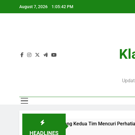
Skip
August 7, 2026
1:05:43 PM
to
content
Kl
Updat
als Bahas Peluang Kedua Tim Mencuri Perhatian
Tigoals
2 Months
HEADLINES