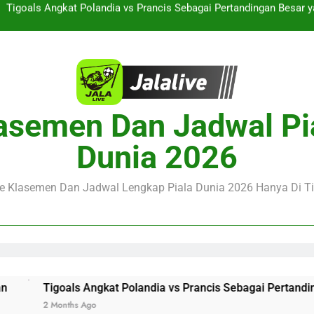
Tigoals Mengulas Indonesia vs Oman dengan Fokus
Tigoals Soroti Green Gully SC vs Avondale FC dalam Pert
M
Botafogo SP U-20 dan Sao Joao U-20 Siap Bertanding Dini Hari Na
Tigoals Angkat Polandia vs Prancis Sebagai Pertandingan Besar 
asemen Dan Jadwal Pi
Tigoals Mengulas Indonesia vs Oman dengan Fokus
Dunia 2026
Tigoals Soroti Green Gully SC vs Avondale FC dalam Pert
M
e Klasemen Dan Jadwal Lengkap Piala Dunia 2026 Hanya Di Ti
 Angkat Polandia vs Prancis Sebagai Pertandingan Besar yan
 Ago