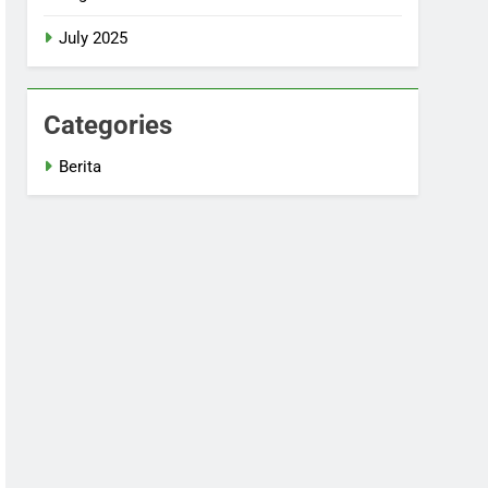
July 2025
Categories
Berita