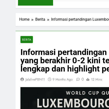
Home
Berita
Informasi pertandingan Luxembour
BERITA
Informasi pertandinga
yang berakhir 0-2 kini t
lengkap dan highlight 
0
JalalivePBN11
9 Months Ago
12 Mins