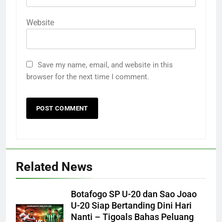
Website
Save my name, email, and website in this
browser for the next time I comment.
Related News
Botafogo SP U-20 dan Sao Joao
U-20 Siap Bertanding Dini Hari
Nanti – Tigoals Bahas Peluang