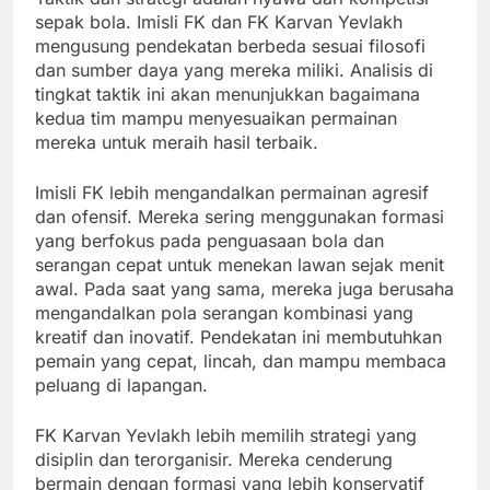
sepak bola. Imisli FK dan FK Karvan Yevlakh
mengusung pendekatan berbeda sesuai filosofi
dan sumber daya yang mereka miliki. Analisis di
tingkat taktik ini akan menunjukkan bagaimana
kedua tim mampu menyesuaikan permainan
mereka untuk meraih hasil terbaik.
Imisli FK lebih mengandalkan permainan agresif
dan ofensif. Mereka sering menggunakan formasi
yang berfokus pada penguasaan bola dan
serangan cepat untuk menekan lawan sejak menit
awal. Pada saat yang sama, mereka juga berusaha
mengandalkan pola serangan kombinasi yang
kreatif dan inovatif. Pendekatan ini membutuhkan
pemain yang cepat, lincah, dan mampu membaca
peluang di lapangan.
FK Karvan Yevlakh lebih memilih strategi yang
disiplin dan terorganisir. Mereka cenderung
bermain dengan formasi yang lebih konservatif