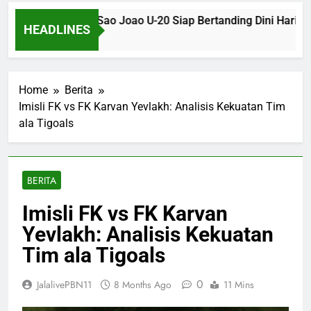
go SP U-20 dan Sao Joao U-20 Siap Bertanding Dini Hari Nant
HEADLINES
s Ago
Home
Berita
Imisli FK vs FK Karvan Yevlakh: Analisis Kekuatan Tim
ala Tigoals
BERITA
Imisli FK vs FK Karvan
Yevlakh: Analisis Kekuatan
Tim ala Tigoals
0
JalalivePBN11
8 Months Ago
11 Mins