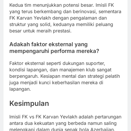
Kedua tim menunjukkan potensi besar. Imisli FK
yang terus berkembang dan berinovasi, sementara
FK Karvan Yevlakh dengan pengalaman dan
struktur yang solid, keduanya memiliki peluang
besar untuk meraih prestasi.
Adakah faktor eksternal yang
mempengaruhi performa mereka?
Faktor eksternal seperti dukungan suporter,
kondisi lapangan, dan manajemen klub sangat
berpengaruh. Kesiapan mental dan strategi pelatih
juga menjadi kunci keberhasilan mereka di
lapangan.
Kesimpulan
Imisli FK vs FK Karvan Yevlakh adalah pertarungan
antara dua kekuatan yang berbeda namun saling
melengkapi dalam dunia sepak bola Azerbaijan.