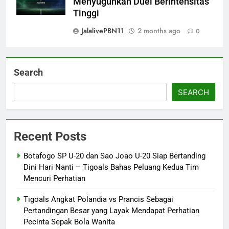
Menyuguhkan Duel Berintensitas
Tinggi
JalalivePBN11
2 months ago
0
Search
SEARCH
Recent Posts
Botafogo SP U-20 dan Sao Joao U-20 Siap Bertanding
Dini Hari Nanti – Tigoals Bahas Peluang Kedua Tim
Mencuri Perhatian
Tigoals Angkat Polandia vs Prancis Sebagai
Pertandingan Besar yang Layak Mendapat Perhatian
Pecinta Sepak Bola Wanita