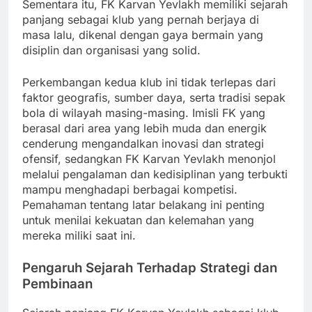
Sementara itu, FK Karvan Yevlakh memiliki sejarah
panjang sebagai klub yang pernah berjaya di
masa lalu, dikenal dengan gaya bermain yang
disiplin dan organisasi yang solid.
Perkembangan kedua klub ini tidak terlepas dari
faktor geografis, sumber daya, serta tradisi sepak
bola di wilayah masing-masing. Imisli FK yang
berasal dari area yang lebih muda dan energik
cenderung mengandalkan inovasi dan strategi
ofensif, sedangkan FK Karvan Yevlakh menonjol
melalui pengalaman dan kedisiplinan yang terbukti
mampu menghadapi berbagai kompetisi.
Pemahaman tentang latar belakang ini penting
untuk menilai kekuatan dan kelemahan yang
mereka miliki saat ini.
Pengaruh Sejarah Terhadap Strategi dan
Pembinaan