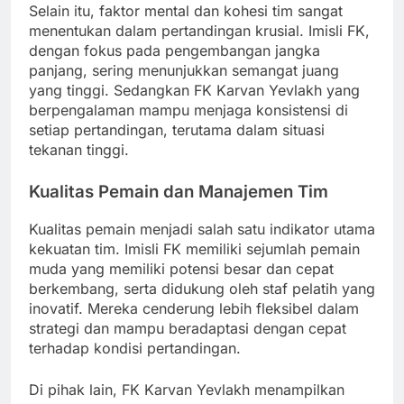
Selain itu, faktor mental dan kohesi tim sangat
menentukan dalam pertandingan krusial. Imisli FK,
dengan fokus pada pengembangan jangka
panjang, sering menunjukkan semangat juang
yang tinggi. Sedangkan FK Karvan Yevlakh yang
berpengalaman mampu menjaga konsistensi di
setiap pertandingan, terutama dalam situasi
tekanan tinggi.
Kualitas Pemain dan Manajemen Tim
Kualitas pemain menjadi salah satu indikator utama
kekuatan tim. Imisli FK memiliki sejumlah pemain
muda yang memiliki potensi besar dan cepat
berkembang, serta didukung oleh staf pelatih yang
inovatif. Mereka cenderung lebih fleksibel dalam
strategi dan mampu beradaptasi dengan cepat
terhadap kondisi pertandingan.
Di pihak lain, FK Karvan Yevlakh menampilkan