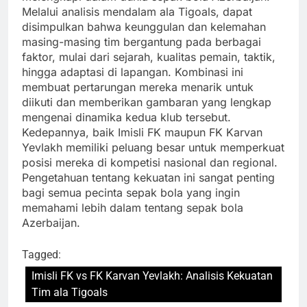
Melalui analisis mendalam ala Tigoals, dapat
disimpulkan bahwa keunggulan dan kelemahan
masing-masing tim bergantung pada berbagai
faktor, mulai dari sejarah, kualitas pemain, taktik,
hingga adaptasi di lapangan. Kombinasi ini
membuat pertarungan mereka menarik untuk
diikuti dan memberikan gambaran yang lengkap
mengenai dinamika kedua klub tersebut.
Kedepannya, baik Imisli FK maupun FK Karvan
Yevlakh memiliki peluang besar untuk memperkuat
posisi mereka di kompetisi nasional dan regional.
Pengetahuan tentang kekuatan ini sangat penting
bagi semua pecinta sepak bola yang ingin
memahami lebih dalam tentang sepak bola
Azerbaijan.
Tagged:
Imisli FK vs FK Karvan Yevlakh: Analisis Kekuatan
Tim ala Tigoals