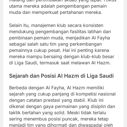
utama mereka adalah pengembangan pemain
muda dan memperkuat pertahanan mereka.
Selain itu, manajemen klub secara konsisten
mendukung pengembangan fasilitas latihan dan
pembinaan pemain muda, menjadikan Al Fayha
sebagai salah satu tim yang perkembangan
pemainnya cukup pesat. Hal ini penting karena
mereka mampu bersaing dengan klub-klub besar
di Liga Saudi, termasuk saat melawan Al Hazm.
Sejarah dan Posisi Al Hazm di Liga Saudi
Berbeda dengan Al Fayha, Al Hazm memiliki
sejarah yang cukup panjang di kompetisi nasional
dengan catatan prestasi yang stabil. Klub ini
dikenal dengan gaya permainan yang disiplin dan
taktik bertahan yang solid. Meski tidak terlalu
sering menembus posisi puncak, mereka tetap
menjadi tim yang dihormati dan diwaspadai oleh