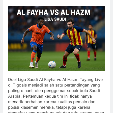
Duel Liga Saudi Al Fayha vs Al Hazm Tayang Live
di Tigoals menjadi salah satu pertandingan yang
paling dinanti oleh penggemar sepak bola Saudi
Arabia. Pertemuan kedua tim ini tidak hanya
menarik perhatian karena kualitas pemain dan
posisi klasemen mereka, tetapi juga karena
atmosfer yang penuh gairah dan adu strategi yang