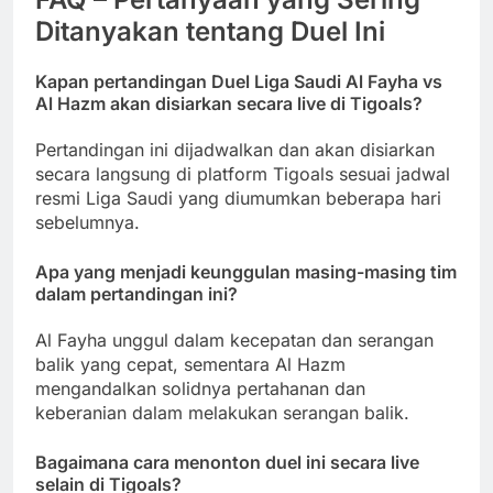
Ditanyakan tentang Duel Ini
Kapan pertandingan Duel Liga Saudi Al Fayha vs
Al Hazm akan disiarkan secara live di Tigoals?
Pertandingan ini dijadwalkan dan akan disiarkan
secara langsung di platform Tigoals sesuai jadwal
resmi Liga Saudi yang diumumkan beberapa hari
sebelumnya.
Apa yang menjadi keunggulan masing-masing tim
dalam pertandingan ini?
Al Fayha unggul dalam kecepatan dan serangan
balik yang cepat, sementara Al Hazm
mengandalkan solidnya pertahanan dan
keberanian dalam melakukan serangan balik.
Bagaimana cara menonton duel ini secara live
selain di Tigoals?