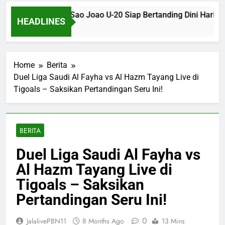
go SP U-20 dan Sao Joao U-20 Siap Bertanding Dini Hari Nant
HEADLINES
s Ago
Home
Berita
Duel Liga Saudi Al Fayha vs Al Hazm Tayang Live di
Tigoals – Saksikan Pertandingan Seru Ini!
BERITA
Duel Liga Saudi Al Fayha vs
Al Hazm Tayang Live di
Tigoals – Saksikan
Pertandingan Seru Ini!
0
JalalivePBN11
8 Months Ago
13 Mins