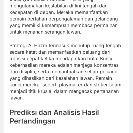
mengutamakan kestabilan di lini tengah dan
kecepatan di depan. Mereka memanfaatkan
pemain bertahan berpengalaman dan gelandang
yang memiliki kemampuan membaca permainan
untuk menahan serangan lawan.
Strategi Al Hazm termasuk menutup ruang tengah
secara ketat dan memanfaatkan peluang dari
transisi cepat ketika mendapatkan bola. Kunci
keberhasilan mereka adalah menjaga konsentrasi
dan disiplin, serta memanfaatkan setiap peluang
yang dihasilkan dari kesalahan lawan. Pemain
kunci mereka, seperti playmaker dan striker tajam,
menjadi titik krusial dalam mengacak pertahanan
lawan.
Prediksi dan Analisis Hasil
Pertandingan