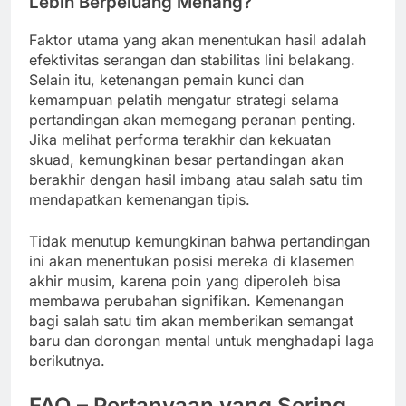
Lebih Berpeluang Menang?
Faktor utama yang akan menentukan hasil adalah
efektivitas serangan dan stabilitas lini belakang.
Selain itu, ketenangan pemain kunci dan
kemampuan pelatih mengatur strategi selama
pertandingan akan memegang peranan penting.
Jika melihat performa terakhir dan kekuatan
skuad, kemungkinan besar pertandingan akan
berakhir dengan hasil imbang atau salah satu tim
mendapatkan kemenangan tipis.
Tidak menutup kemungkinan bahwa pertandingan
ini akan menentukan posisi mereka di klasemen
akhir musim, karena poin yang diperoleh bisa
membawa perubahan signifikan. Kemenangan
bagi salah satu tim akan memberikan semangat
baru dan dorongan mental untuk menghadapi laga
berikutnya.
FAQ – Pertanyaan yang Sering