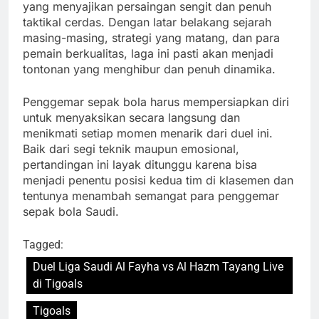
yang menyajikan persaingan sengit dan penuh
taktikal cerdas. Dengan latar belakang sejarah
masing-masing, strategi yang matang, dan para
pemain berkualitas, laga ini pasti akan menjadi
tontonan yang menghibur dan penuh dinamika.
Penggemar sepak bola harus mempersiapkan diri
untuk menyaksikan secara langsung dan
menikmati setiap momen menarik dari duel ini.
Baik dari segi teknik maupun emosional,
pertandingan ini layak ditunggu karena bisa
menjadi penentu posisi kedua tim di klasemen dan
tentunya menambah semangat para penggemar
sepak bola Saudi.
Tagged:
Duel Liga Saudi Al Fayha vs Al Hazm Tayang Live
di Tigoals
Tigoals