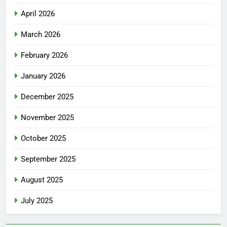
April 2026
March 2026
February 2026
January 2026
December 2025
November 2025
October 2025
September 2025
August 2025
July 2025