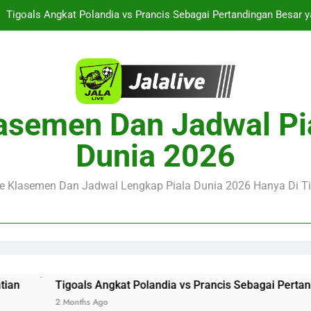
Tigoals Mengulas Indonesia vs Oman dengan Fokus
Tigoals Soroti Green Gully SC vs Avondale FC dalam Pert
M
Botafogo SP U-20 dan Sao Joao U-20 Siap Bertanding Dini Hari Na
Tigoals Angkat Polandia vs Prancis Sebagai Pertandingan Besar 
asemen Dan Jadwal Pi
Tigoals Mengulas Indonesia vs Oman dengan Fokus
Dunia 2026
Tigoals Soroti Green Gully SC vs Avondale FC dalam Pert
M
e Klasemen Dan Jadwal Lengkap Piala Dunia 2026 Hanya Di Ti
ls Angkat Polandia vs Prancis Sebagai Pertandingan Besar ya
hs Ago