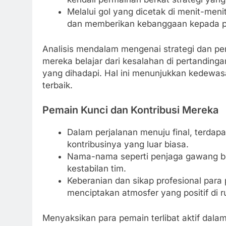
Melalui gol yang dicetak di menit-menit
dan memberikan kebanggaan kepada p
Analisis mendalam mengenai strategi dan pe
mereka belajar dari kesalahan di pertandin
yang dihadapi. Hal ini menunjukkan kedewas
terbaik.
Pemain Kunci dan Kontribusi Mereka
Dalam perjalanan menuju final, terdap
kontribusinya yang luar biasa.
Nama-nama seperti penjaga gawang b
kestabilan tim.
Keberanian dan sikap profesional para 
menciptakan atmosfer yang positif di r
Menyaksikan para pemain terlibat aktif dal