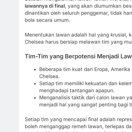
lawannya di final
, yang akan diumumkan bes
dinantikan oleh seluruh penggemar, tidak han
bola secara umum.
Menentukan lawan adalah hal yang krusial, 
Chelsea harus bersiap melawan tim yang mung
Tim-Tim yang Berpotensi Menjadi La
Beberapa tim kuat dari Eropa, Amerika 
Chelsea.
Setiap tim memiliki kekuatan dan kel
menghadapi tantangan apapun.
Menganalisis taktik dari calon lawan y
menjadi hal yang sangat penting bagi ti
Setiap tim yang mencapai final adalah represe
boleh menganggap remeh lawan, terlepas dari