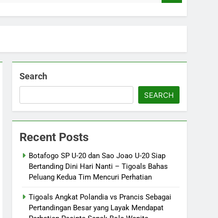
Search
SEARCH
Recent Posts
Botafogo SP U-20 dan Sao Joao U-20 Siap
Bertanding Dini Hari Nanti – Tigoals Bahas
Peluang Kedua Tim Mencuri Perhatian
Tigoals Angkat Polandia vs Prancis Sebagai
Pertandingan Besar yang Layak Mendapat