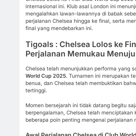
internasional ini. Klub asal London ini menu
mengalahkan lawan-lawannya di babak sebel
perjalanan Chelsea hingga ke final, serta m
final yang mendebarkan ini.
Tigoals : Chelsea Lolos ke F
Perjalanan Memukau Menuju 
Chelsea telah menunjukkan performa yang so
World Cup 2025
. Turnamen ini merupakan te
benua, dan Chelsea telah membuktikan bahwa
tertinggi.
Momen bersejarah ini tidak datang begitu sa
berpengalaman, Chelsea telah menciptakan k
beberapa poin penting mengenai perjalanan m
Awal Perjalanan Chelsea di Club Worl