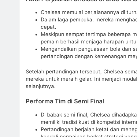
Chelsea memulai perjalanannya di tur
Dalam laga pembuka, mereka menghadap
cepat.
Meskipun sempat tertimpa beberapa ma
pemain berhasil menjaga harapan untuk
Mengandalkan penguasaan bola dan se
pertandingan dengan kemenangan mey
Setelah pertandingan tersebut, Chelsea sem
mereka untuk meraih gelar. Ini menjadi moda
selanjutnya.
Performa Tim di Semi Final
Di babak semi final, Chelsea dihadapka
memiliki tradisi kuat di kompetisi intern
Pertandingan berjalan ketat dan men
kendali permainan berkat strategi yang 