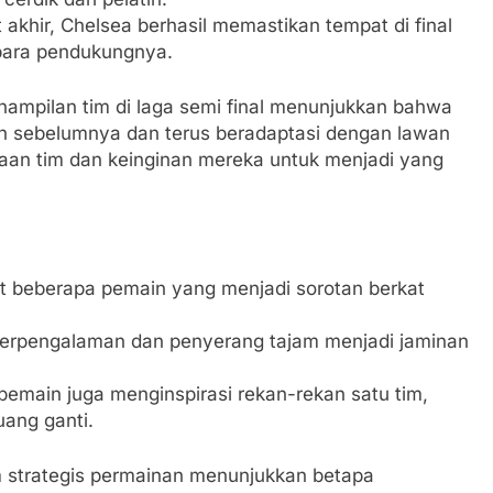
 akhir, Chelsea berhasil memastikan tempat di final
ara pendukungnya.
nampilan tim di laga semi final menunjukkan bahwa
gan sebelumnya dan terus beradaptasi dengan lawan
aan tim dan keinginan mereka untuk menjadi yang
at beberapa pemain yang menjadi sorotan berkat
erpengalaman dan penyerang tajam menjadi jaminan
pemain juga menginspirasi rekan-rekan satu tim,
uang ganti.
am strategis permainan menunjukkan betapa