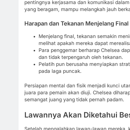
pentingnya kerjasama dan komunikasi dalam
yang beragam, mampu melangkah jauh berkat 
Harapan dan Tekanan Menjelang Final
Menjelang final, tekanan semakin men
melihat apakah mereka dapat merealis
Para penggemar berharap Chelsea dapa
dan tidak terpengaruh oleh tekanan.
Pelatih pun berusaha menyiapkan strat
pada laga puncak.
Persiapan mental dan fisik menjadi kunci uta
juara para pemain akan diuji. Chelsea dihar
semangat juang yang tidak pernah padam.
Lawannya Akan Diketahui Bes
Setelah mengalahkan lawan-lawan mereka, ki