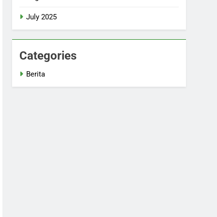
July 2025
Categories
Berita