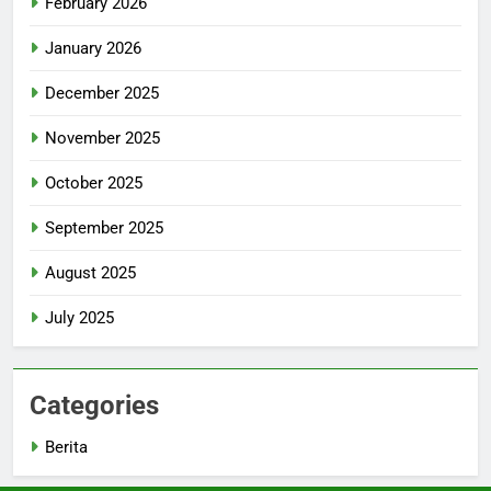
February 2026
January 2026
December 2025
November 2025
October 2025
September 2025
August 2025
July 2025
Categories
Berita