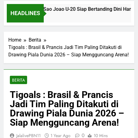
go SP U-20 dan Sao Joao U-20 Siap Bertanding Dini Hari Nant
HEADLINES
s Ago
Home
Berita
Tigoals : Brasil & Prancis Jadi Tim Paling Ditakuti di
Drawing Piala Dunia 2026 – Siap Mengguncang Arena!
BERITA
Tigoals : Brasil & Prancis
Jadi Tim Paling Ditakuti di
Drawing Piala Dunia 2026 –
Siap Mengguncang Arena!
0
JalalivePBN11
1 Year Ago
10 Mins