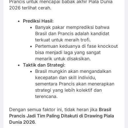
Prancis untuk mencapai babak akhir Piala Dunia
2026 terlihat cerah.
Prediksi Hasil
:
Banyak pakar memprediksi bahwa
Brasil dan Prancis adalah kandidat
terkuat untuk meraih trofi.
Pertemuan keduanya di fase knockout
bisa menjadi laga yang sangat
menarik untuk disaksikan.
Taktik dan Strategi
:
Brasil mungkin akan mengandalkan
kecepatan dan skill individu,
sementara Prancis akan menerapkan
strategi yang lebih kolektif dan
terencana.
Dengan semua faktor ini, tidak heran jika
Brasil
Prancis Jadi Tim Paling Ditakuti di Drawing Piala
Dunia 2026
.