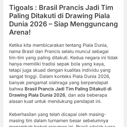
Tigoals : Brasil Prancis Jadi Tim
Paling Ditakuti di Drawing Piala
Dunia 2026 – Siap Mengguncang
Arena!
Ketika kita membicarakan tentang Piala Dunia,
nama Brasil dan Prancis selalu muncul sebagai
tim-tim yang paling ditakuti. Kedua negara ini tidak
hanya memiliki tradisi sepak bola yang kaya,
tetapi juga skuad dengan kualitas individu yang
sangat tinggi. Dalam konteks Piala Dunia 2026,
banyak pengamat olahraga yang berpendapat
bahwa
Brasil Prancis Jadi Tim Paling Ditakuti di
Drawing Piala Dunia 2026
, dan ada beberapa
alasan kuat untuk mendukung pendapat ini.
Keberhasilan yang telah dicapai oleh masing-
masing tim dalam turnamen besar sebelumnya
menambah bobot argumen ini. Brasil adalah juara