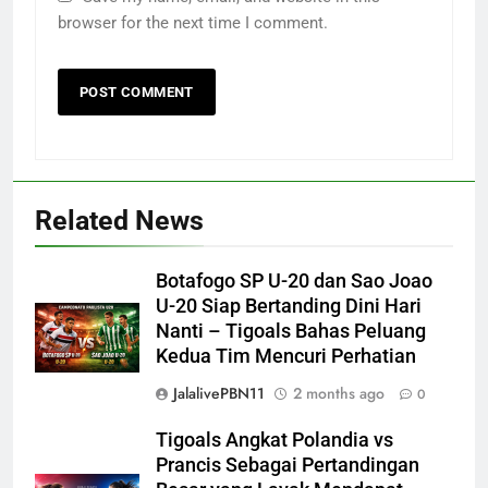
browser for the next time I comment.
Related News
Botafogo SP U-20 dan Sao Joao
U-20 Siap Bertanding Dini Hari
Nanti – Tigoals Bahas Peluang
Kedua Tim Mencuri Perhatian
JalalivePBN11
2 months ago
0
Tigoals Angkat Polandia vs
Prancis Sebagai Pertandingan