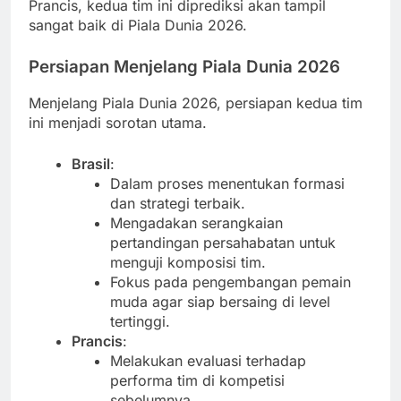
Prancis, kedua tim ini diprediksi akan tampil
sangat baik di Piala Dunia 2026.
Persiapan Menjelang Piala Dunia 2026
Menjelang Piala Dunia 2026, persiapan kedua tim
ini menjadi sorotan utama.
Brasil
:
Dalam proses menentukan formasi
dan strategi terbaik.
Mengadakan serangkaian
pertandingan persahabatan untuk
menguji komposisi tim.
Fokus pada pengembangan pemain
muda agar siap bersaing di level
tertinggi.
Prancis
:
Melakukan evaluasi terhadap
performa tim di kompetisi
sebelumnya.