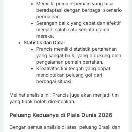
Memiliki pemain-pemain yang bisa
beradaptasi dengan berbagai skenario
permainan.
Serangan balik yang cepat dan efektif
menjadi salah satu senjata utama
mereka.
Statistik dan Data
:
Prancis memiliki statistik pertahanan
yang sangat baik, yang didukung oleh
pengalaman pemain bertahan.
Kreativitas lini tengah yang dapat
menciptakan peluang gol dari
berbagai situasi.
Melihat analisis ini, Prancis juga akan menjadi tim
yang tidak boleh diremehkan.
Peluang Keduanya di Piala Dunia 2026
Dengan semua analisis di atas, peluang Brasil dan