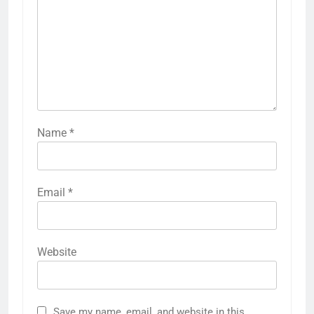
Name
*
Email
*
Website
Save my name, email, and website in this