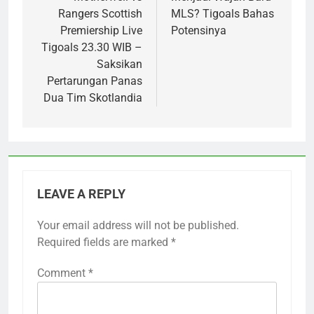
Rangers Scottish
MLS? Tigoals Bahas
Premiership Live
Potensinya
Tigoals 23.30 WIB –
Saksikan
Pertarungan Panas
Dua Tim Skotlandia
LEAVE A REPLY
Your email address will not be published.
Required fields are marked
*
Comment
*