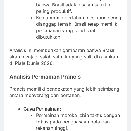
bahwa Brasil adalah salah satu tim
paling produktif.
Kemampuan bertahan meskipun sering
dianggap lemah, Brasil tetap memiliki
pertahanan yang solid saat
dibutuhkan.
Analisis ini memberikan gambaran bahwa Brasil
akan menjadi salah satu tim yang sulit dikalahkan
di Piala Dunia 2026.
Analisis Permainan Prancis
Prancis memiliki pendekatan yang lebih seimbang
antara menyerang dan bertahan.
Gaya Permainan
:
Permainan mereka lebih taktis dengan
fokus pada penguasaan bola dan
tekanan tinggi.