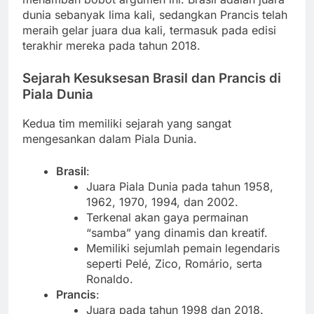
dunia sebanyak lima kali, sedangkan Prancis telah
meraih gelar juara dua kali, termasuk pada edisi
terakhir mereka pada tahun 2018.
Sejarah Kesuksesan Brasil dan Prancis di
Piala Dunia
Kedua tim memiliki sejarah yang sangat
mengesankan dalam Piala Dunia.
Brasil
:
Juara Piala Dunia pada tahun 1958,
1962, 1970, 1994, dan 2002.
Terkenal akan gaya permainan
“samba” yang dinamis dan kreatif.
Memiliki sejumlah pemain legendaris
seperti Pelé, Zico, Romário, serta
Ronaldo.
Prancis
:
Juara pada tahun 1998 dan 2018.