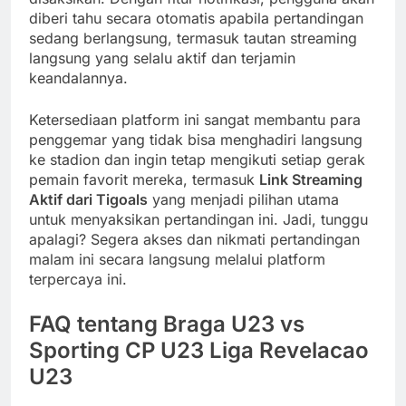
diberi tahu secara otomatis apabila pertandingan
sedang berlangsung, termasuk tautan streaming
langsung yang selalu aktif dan terjamin
keandalannya.
Ketersediaan platform ini sangat membantu para
penggemar yang tidak bisa menghadiri langsung
ke stadion dan ingin tetap mengikuti setiap gerak
pemain favorit mereka, termasuk
Link Streaming
Aktif dari Tigoals
yang menjadi pilihan utama
untuk menyaksikan pertandingan ini. Jadi, tunggu
apalagi? Segera akses dan nikmati pertandingan
malam ini secara langsung melalui platform
terpercaya ini.
FAQ tentang Braga U23 vs
Sporting CP U23 Liga Revelacao
U23