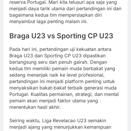
reserva Portugal. Mari kita telusuri apa saja yang
menjadi daya tarik utama dari pertandingan ini dan
bagaimana kedua tim mempersiapkan diri
menyambut laga penting malam ini.
Braga U23 vs Sporting CP U23
Pada hari ini, pertandingan uji kekuatan antara
Braga U23 dan Sporting CP U23 dipastikan
berlangsung seru dan penuh gairah. Dengan
kedua tim memiliki pemain muda berbakat yang
sedang menanjak naik ke level profesional,
pertandingan ini menjadi platform penting untuk
menyaksikan bakat-bakat terbaik generasi muda
Portugal. Kualitas permainan, strategi, dan mental
pemain akan menjadi faktor utama yang
menentukan hasil akhir.
Seiring waktu, Liga Revelacao U23 semakin
menjadi ajang yang menunjukkan kemampuan