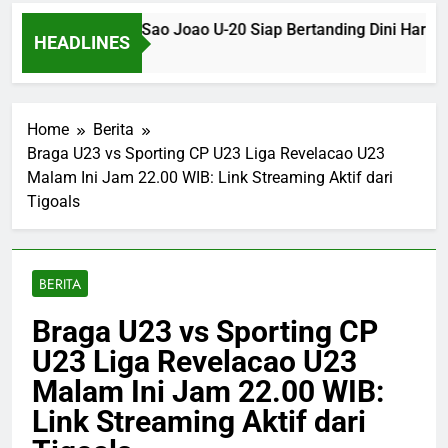
ogo SP U-20 dan Sao Joao U-20 Siap Bertanding Dini Hari Nan
HEADLINES
hs Ago
Home
Berita
Braga U23 vs Sporting CP U23 Liga Revelacao U23
Malam Ini Jam 22.00 WIB: Link Streaming Aktif dari
Tigoals
BERITA
Braga U23 vs Sporting CP
U23 Liga Revelacao U23
Malam Ini Jam 22.00 WIB:
Link Streaming Aktif dari