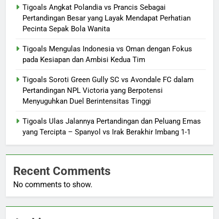
Tigoals Angkat Polandia vs Prancis Sebagai
Pertandingan Besar yang Layak Mendapat Perhatian
Pecinta Sepak Bola Wanita
Tigoals Mengulas Indonesia vs Oman dengan Fokus
pada Kesiapan dan Ambisi Kedua Tim
Tigoals Soroti Green Gully SC vs Avondale FC dalam
Pertandingan NPL Victoria yang Berpotensi
Menyuguhkan Duel Berintensitas Tinggi
Tigoals Ulas Jalannya Pertandingan dan Peluang Emas
yang Tercipta – Spanyol vs Irak Berakhir Imbang 1-1
Recent Comments
No comments to show.