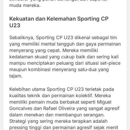
muda mereka.
Kekuatan dan Kelemahan Sporting CP
U23
Sebaliknya, Sporting CP U23 dikenal sebagai tim
yang memiliki mental tangguh dan gaya permainan
menyerang yang cepat. Mereka memiliki
kedalaman skuad yang cukup baik dan sering kali
mampu menciptakan peluang dari situasi set-piece
maupun kombinasi menyerang satu-dua yang
tajam.
Kelebihan utama Sporting CP U23 terletak pada
kualitas teknik dan permainan kolektif. Mereka
memiliki pemain muda berbakat seperti Miguel
Goncalves dan Rafael Oliveira yang sangat agresif
dalam menekan dan membangun serangan.
Strategi yang sering mereka terapkan adalah
pressing tinggi dan permainan agresif sejak menit