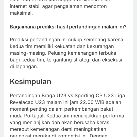
internet stabil agar pengalaman menonton
maksimal.
Bagaimana prediksi hasil pertandingan malam ini?
Prediksi pertandingan ini cukup seimbang karena
kedua tim memiliki kekuatan dan kekurangan
masing-masing. Peluang kemenangan terbuka
bagi kedua tim, tergantung strategi dan eksekusi
di lapangan.
Kesimpulan
Pertandingan Braga U23 vs Sporting CP U23 Liga
Revelacao U23 malam ini jam 22.00 WIB adalah
moment penting dalam perkembangan bakat
muda Portugal. Kedua tim menunjukkan performa
yang menjanjikan dan akan berusaha keras
merebut kemenangan demi meningkatkan
peringkat mereka di kompetisi ini. Dengan