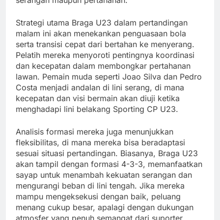
Strategi utama Braga U23 dalam pertandingan
malam ini akan menekankan penguasaan bola
serta transisi cepat dari bertahan ke menyerang.
Pelatih mereka menyoroti pentingnya koordinasi
dan kecepatan dalam membongkar pertahanan
lawan. Pemain muda seperti Joao Silva dan Pedro
Costa menjadi andalan di lini serang, di mana
kecepatan dan visi bermain akan diuji ketika
menghadapi lini belakang Sporting CP U23.
Analisis formasi mereka juga menunjukkan
fleksibilitas, di mana mereka bisa beradaptasi
sesuai situasi pertandingan. Biasanya, Braga U23
akan tampil dengan formasi 4-3-3, memanfaatkan
sayap untuk menambah kekuatan serangan dan
mengurangi beban di lini tengah. Jika mereka
mampu mengeksekusi dengan baik, peluang
menang cukup besar, apalagi dengan dukungan
atmosfer yang penuh semangat dari suporter