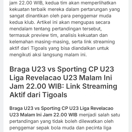
jam 22.00 WIB, kedua tim akan memperlihatkan
kekuatan terbaik mereka dalam pertarungan yang
sangat dinantikan oleh para penggemar muda
kedua klub. Artikel ini akan mengupas secara
mendalam tentang pertandingan tersebut,
termasuk preview tim, analisis kekuatan dan
kelemahan masing-masing, serta link streaming
aktif dari Tigoals yang bisa diandalkan untuk
mengikuti aksi langsung malam ini.
Braga U23 vs Sporting CP U23
Liga Revelacao U23 Malam Ini
Jam 22.00 WIB: Link Streaming
Aktif dari Tigoals
Braga U23 vs Sporting CP U23 Liga Revelacao
U23 Malam Ini Jam 22.00 WIB
menjadi salah satu
pertandingan yang tidak boleh dilewatkan oleh
penggemar sepak bola muda dan pecinta liga