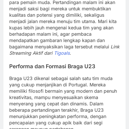
para pemain muda. Pertandingan malam ini akan
menjadi saksi bagi mereka untuk membuktikan
kualitas dan potensi yang dimiliki, sekaligus
menjadi jalan mereka menuju tim utama. Mari kita
kupas lebih jauh mengenai kedua tim yang akan
berhadapan malam ini, agar pembaca
mendapatkan gambaran lengkap kapan dan
bagaimana menyaksikan laga tersebut melalui
Link
Streaming Aktif dari
Tigoals
.
Performa dan Formasi Braga U23
Braga U23 dikenal sebagai salah satu tim muda
yang cukup menjanjikan di Portugal. Mereka
memiliki filosofi bermain yang modern dan penuh
kreativitas, mampu menyesuaikan skema
menyerang yang cepat dan dinamis. Dalam
beberapa pertandingan terakhir, Braga U23
menunjukkan peningkatan performa, dengan
pencapaian yang cukup apik baik dari segi
serangan maupun pertahanan.