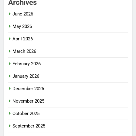
Archives
June 2026
May 2026
April 2026
March 2026
February 2026
January 2026
December 2025
November 2025
October 2025
September 2025