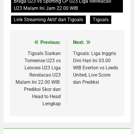
Braga U23 vs Sporting CP U23 Liga Revelacao
U23 Malam Ini Jam 22.00 WIB
Link Streaming Aktif dari Tigoals
Tigoals
Previous:
Next:
Post
navigation
Tigoals Siarkan
Tigoals: Liga Inggris
Torreense U23 vs
Dini Hari Ini 03.00
Leixoes U23 Liga
WIB Everton vs Leeds
Revelacao U23
United, Live Score
Malam Ini 22.00 WIB:
dan Prediksi
Prediksi Skor dan
Head to Head
Lengkap