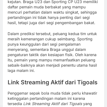
kejutan. Braga U23 dan Sporting CP U23 memiliki
daftar pemain muda berbakat yang mampu
mencuri perhatian dalam waktu singkat, sehingga
pertandingan ini tidak hanya penting dari segi
hasil, tetapi juga dari segi pengembangan bakat.
Dalam prediksi tersebut, peluang kedua tim untuk
meraih kemenangan cukup seimbang. Sporting
punya keunggulan dari segi pengalaman
menyerang, sementara Braga unggul dalam
pengaturan taktik dan kesiapan fisik. Oleh karena
itu, pemain yang mampu memanfaatkan peluang
sebaik-baiknya akan menjadi penentu utama hasil
laga malam ini.
Link Streaming Aktif dari Tigoals
Penggemar sepak bola muda tidak perlu khawatir
ketinggalan pertandingan malam ini karena
tersedia
Link Streaming Aktif dari Tigoals
yang