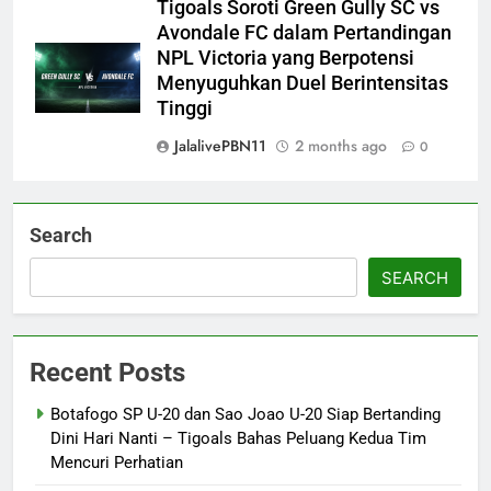
Tigoals Soroti Green Gully SC vs
Avondale FC dalam Pertandingan
NPL Victoria yang Berpotensi
Menyuguhkan Duel Berintensitas
Tinggi
JalalivePBN11
2 months ago
0
Search
SEARCH
Recent Posts
Botafogo SP U-20 dan Sao Joao U-20 Siap Bertanding
Dini Hari Nanti – Tigoals Bahas Peluang Kedua Tim
Mencuri Perhatian