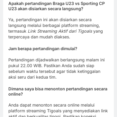
Apakah pertandingan Braga U23 vs Sporting CP
U23 akan disiarkan secara langsung?
Ya, pertandingan ini akan disiarkan secara
langsung melalui berbagai platform streaming,
termasuk
Link Streaming Aktif dari Tigoals
yang
terpercaya dan mudah diakses.
Jam berapa pertandingan dimulai?
Pertandingan dijadwalkan berlangsung malam ini
pukul 22.00 WIB. Pastikan Anda sudah siap
sebelum waktu tersebut agar tidak ketinggalan
aksi seru dari kedua tim.
Dimana saya bisa menonton pertandingan secara
online?
Anda dapat menonton secara online melalui
platform streaming Tigoals yang menyediakan link
aktif dan berkualitas tinggi. Pastikan koneksi