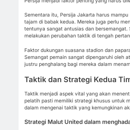
Persija menjadi faktor penting yang harus di
Sementara itu, Persija Jakarta harus mampu
tajam di babak kedua. Mereka juga perlu me
tentunya sangat antusias dan bersemangat. S
melakukan perubahan taktik di tengah pertan
Faktor dukungan suasana stadion dan papara
Semangat pemain sangat dipengaruhi oleh atm
justru penghalang bagi mereka dalam menamp
Taktik dan Strategi Kedua T
Taktik menjadi aspek vital yang akan menent
pelatih pasti memiliki strategi khusus untuk 
dalam mengenai taktik yang kemungkinan ak
Strategi Malut United dalam menghadap