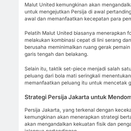
Malut United kemungkinan akan mengandalka
untuk mengejutkan Persija di awal pertandin
awal dan memanfaatkan kecepatan para pe
Pelatih Malut United biasanya menerapkan 
melakukan kombinasi cepat di lini serang da
berusaha meminimalkan ruang gerak pemain k
garis tengah dan belakang.
Selain itu, taktik set-piece menjadi salah s
peluang dari bola mati seringkali menentukan
memanfaatkan peluang itu untuk mencetak g
Strategi Persija Jakarta untuk Mendo
Persija Jakarta, yang terkenal dengan kece
kemungkinan akan menerapkan strategi bert
akan mengandalkan kekuatan fisik dan pen