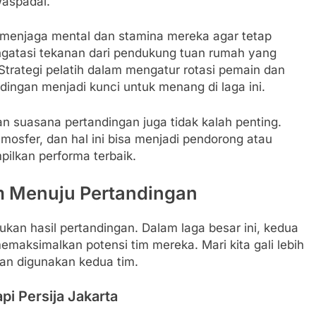
waspadai.
 menjaga mental dan stamina mereka agar tetap
ngatasi tekanan dari pendukung tuan rumah yang
trategi pelatih dalam mengatur rotasi pemain dan
dingan menjadi kunci untuk menang di laga ini.
n suasana pertandingan juga tidak kalah penting.
osfer, dan hal ini bisa menjadi pendorong atau
ilkan performa terbaik.
im Menuju Pertandingan
ukan hasil pertandingan. Dalam laga besar ini, kedua
memaksimalkan potensi tim mereka. Mari kita gali lebih
an digunakan kedua tim.
i Persija Jakarta