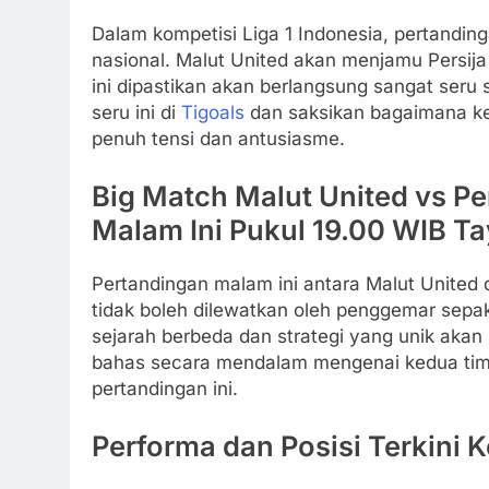
Dalam kompetisi Liga 1 Indonesia, pertanding
nasional. Malut United akan menjamu Persija
ini dipastikan akan berlangsung sangat seru
seru ini di
Tigoals
dan saksikan bagaimana ke
penuh tensi dan antusiasme.
Big Match Malut United vs Per
Malam Ini Pukul 19.00 WIB Ta
Pertandingan malam ini antara Malut United
tidak boleh dilewatkan oleh penggemar sepak
sejarah berbeda dan strategi yang unik akan 
bahas secara mendalam mengenai kedua tim, 
pertandingan ini.
Performa dan Posisi Terkini K