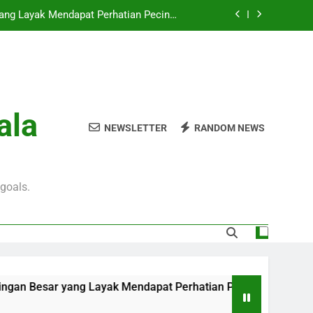
 pada Kesiapan dan Ambisi Kedua Tim
andingan NPL Victoria yang Berpotensi
enyuguhkan Duel Berintensitas Tinggi
nti – Tigoals Bahas Peluang Kedua Tim
Mencuri Perhatian
yang Layak Mendapat Perhatian Pecinta
ala
Sepak Bola Wanita
NEWSLETTER
RANDOM NEWS
 pada Kesiapan dan Ambisi Kedua Tim
andingan NPL Victoria yang Berpotensi
enyuguhkan Duel Berintensitas Tinggi
goals.
g Layak Mendapat Perhatian Pecinta Sepak Bola Wanita