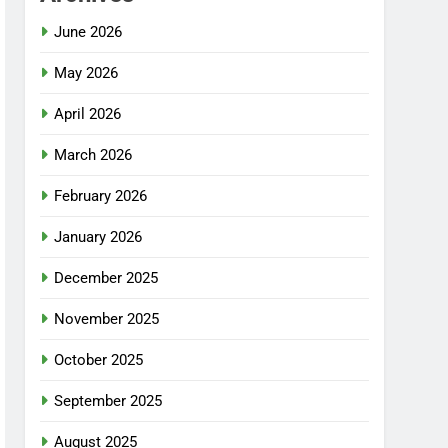
June 2026
May 2026
April 2026
March 2026
February 2026
January 2026
December 2025
November 2025
October 2025
September 2025
August 2025