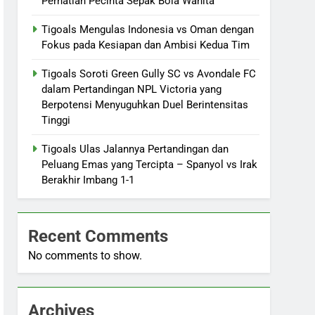
Perhatian Pecinta Sepak Bola Wanita
Tigoals Mengulas Indonesia vs Oman dengan
Fokus pada Kesiapan dan Ambisi Kedua Tim
Tigoals Soroti Green Gully SC vs Avondale FC
dalam Pertandingan NPL Victoria yang
Berpotensi Menyuguhkan Duel Berintensitas
Tinggi
Tigoals Ulas Jalannya Pertandingan dan
Peluang Emas yang Tercipta – Spanyol vs Irak
Berakhir Imbang 1-1
Recent Comments
No comments to show.
Archives