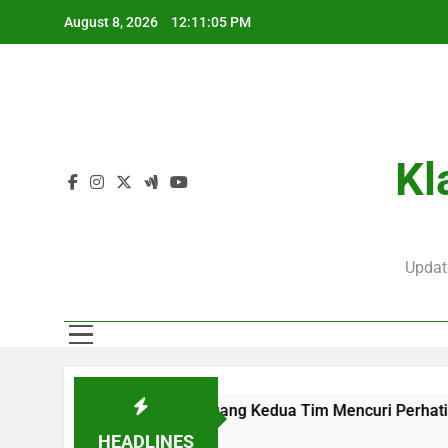
Skip
August 8, 2026
12:11:06 PM
to
content
Kl
Updat
oals Bahas Peluang Kedua Tim Mencuri Perhatian
Tigoals
2 Months
HEADLINES