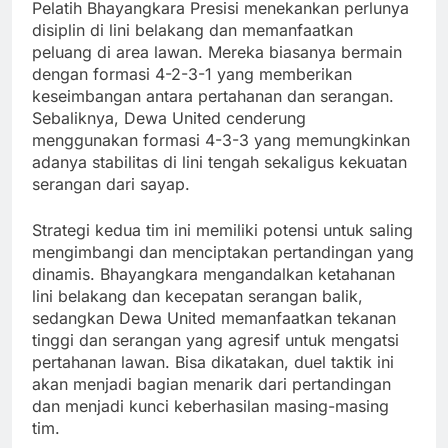
Pelatih Bhayangkara Presisi menekankan perlunya
disiplin di lini belakang dan memanfaatkan
peluang di area lawan. Mereka biasanya bermain
dengan formasi 4-2-3-1 yang memberikan
keseimbangan antara pertahanan dan serangan.
Sebaliknya, Dewa United cenderung
menggunakan formasi 4-3-3 yang memungkinkan
adanya stabilitas di lini tengah sekaligus kekuatan
serangan dari sayap.
Strategi kedua tim ini memiliki potensi untuk saling
mengimbangi dan menciptakan pertandingan yang
dinamis. Bhayangkara mengandalkan ketahanan
lini belakang dan kecepatan serangan balik,
sedangkan Dewa United memanfaatkan tekanan
tinggi dan serangan yang agresif untuk mengatsi
pertahanan lawan. Bisa dikatakan, duel taktik ini
akan menjadi bagian menarik dari pertandingan
dan menjadi kunci keberhasilan masing-masing
tim.