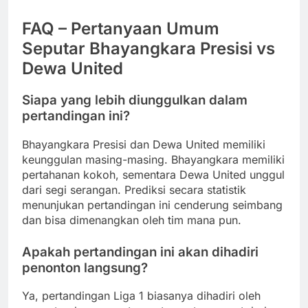
FAQ – Pertanyaan Umum
Seputar Bhayangkara Presisi vs
Dewa United
Siapa yang lebih diunggulkan dalam
pertandingan ini?
Bhayangkara Presisi dan Dewa United memiliki
keunggulan masing-masing. Bhayangkara memiliki
pertahanan kokoh, sementara Dewa United unggul
dari segi serangan. Prediksi secara statistik
menunjukan pertandingan ini cenderung seimbang
dan bisa dimenangkan oleh tim mana pun.
Apakah pertandingan ini akan dihadiri
penonton langsung?
Ya, pertandingan Liga 1 biasanya dihadiri oleh