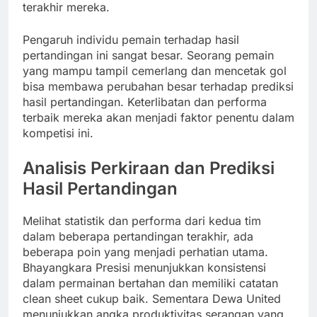
terakhir mereka.
Pengaruh individu pemain terhadap hasil
pertandingan ini sangat besar. Seorang pemain
yang mampu tampil cemerlang dan mencetak gol
bisa membawa perubahan besar terhadap prediksi
hasil pertandingan. Keterlibatan dan performa
terbaik mereka akan menjadi faktor penentu dalam
kompetisi ini.
Analisis Perkiraan dan Prediksi
Hasil Pertandingan
Melihat statistik dan performa dari kedua tim
dalam beberapa pertandingan terakhir, ada
beberapa poin yang menjadi perhatian utama.
Bhayangkara Presisi menunjukkan konsistensi
dalam permainan bertahan dan memiliki catatan
clean sheet cukup baik. Sementara Dewa United
menunjukkan angka produktivitas serangan yang