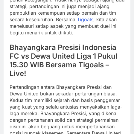
strategi, pertandingan ini juga menjadi ajang
pembuktian kemampuan setiap pemain dan tim
secara keseluruhan. Bersama
Tigoals
, kita akan
menelusuri setiap aspek yang membuat duel ini
begitu menarik untuk diikuti.
Bhayangkara Presisi Indonesia
FC vs Dewa United Liga 1 Pukul
15.30 WIB Bersama Tigoals –
Live!
Pertandingan antara Bhayangkara Presisi dan
Dewa United bukan sekadar pertarungan biasa.
Kedua tim memiliki sejarah dan basis penggemar
yang kuat yang selalu antusias menyaksikan laga-
laga mereka. Bhayangkara Presisi, yang dikenal
dengan pertahanan solid dan strategi permainan
disiplin, akan berjuang untuk mempertahankan
posisi puncak klasemen. Sementara Dewa United,