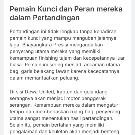
Pemain Kunci dan Peran mereka
dalam Pertandingan
Pertandingan ini tidak lengkap tanpa kehadiran
pemain kunci yang mampu mengubah jalannya
laga. Bhayangkara Presisi mengandalkan
penyerang utama mereka yang memiliki
kemampuan finishing tajam dan kecepatannya luar
biasa. Pemain ini sering menjadi ancaman utama
bagi garis belakang lawan karena kecepatannya
dalam memanfaatkan peluang.
Di sisi Dewa United, kapten dan gelandang
serangnya akan menjadi motor penggerak
serangan. Kemampuan mereka dalam mengatur
tempo dan membebaskan ruang bagi penyerang
utama sangat menentukan hasil pertandingan.
Selain itu, pemain bertahan yang memiliki
pengalaman dan keuletan akan menjadi benteng