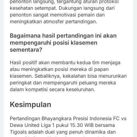
penonton langsung, tergantung aturan protokol
kesehatan setempat. Dukungan langsung dari
penonton sangat memotivasi pemain dan
meningkatkan atmosfer pertandingan.
Bagaimana hasil pertandingan ini akan
mempengaruhi posisi klasemen
sementara?
Hasil positif akan membantu kedua tim menjaga
atau meningkatkan posisi mereka di papan
klasemen. Sebaliknya, kekalahan bisa menurunkan
peringkat dan mempengaruhi peluang mereka
dalam kompetisi secara keseluruhan.
Kesimpulan
Pertandingan Bhayangkara Presisi Indonesia FC vs
Dewa United Liga 1 pukul 15.30 WIB bersama
Tigoals adalah duel yang penuh dinamika dan