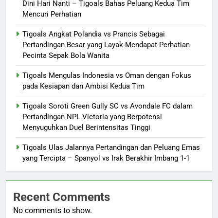
Dini Hari Nanti – Tigoals Bahas Peluang Kedua Tim
Mencuri Perhatian
Tigoals Angkat Polandia vs Prancis Sebagai
Pertandingan Besar yang Layak Mendapat Perhatian
Pecinta Sepak Bola Wanita
Tigoals Mengulas Indonesia vs Oman dengan Fokus
pada Kesiapan dan Ambisi Kedua Tim
Tigoals Soroti Green Gully SC vs Avondale FC dalam
Pertandingan NPL Victoria yang Berpotensi
Menyuguhkan Duel Berintensitas Tinggi
Tigoals Ulas Jalannya Pertandingan dan Peluang Emas
yang Tercipta – Spanyol vs Irak Berakhir Imbang 1-1
Recent Comments
No comments to show.