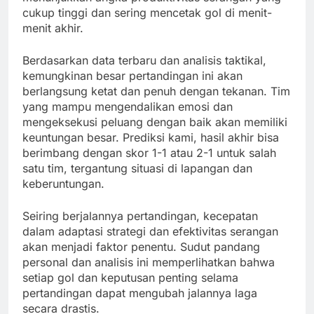
cukup tinggi dan sering mencetak gol di menit-
menit akhir.
Berdasarkan data terbaru dan analisis taktikal,
kemungkinan besar pertandingan ini akan
berlangsung ketat dan penuh dengan tekanan. Tim
yang mampu mengendalikan emosi dan
mengeksekusi peluang dengan baik akan memiliki
keuntungan besar. Prediksi kami, hasil akhir bisa
berimbang dengan skor 1-1 atau 2-1 untuk salah
satu tim, tergantung situasi di lapangan dan
keberuntungan.
Seiring berjalannya pertandingan, kecepatan
dalam adaptasi strategi dan efektivitas serangan
akan menjadi faktor penentu. Sudut pandang
personal dan analisis ini memperlihatkan bahwa
setiap gol dan keputusan penting selama
pertandingan dapat mengubah jalannya laga
secara drastis.