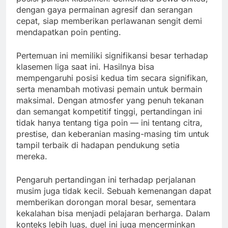
dengan gaya permainan agresif dan serangan
cepat, siap memberikan perlawanan sengit demi
mendapatkan poin penting.
Pertemuan ini memiliki signifikansi besar terhadap
klasemen liga saat ini. Hasilnya bisa
mempengaruhi posisi kedua tim secara signifikan,
serta menambah motivasi pemain untuk bermain
maksimal. Dengan atmosfer yang penuh tekanan
dan semangat kompetitif tinggi, pertandingan ini
tidak hanya tentang tiga poin — ini tentang citra,
prestise, dan keberanian masing-masing tim untuk
tampil terbaik di hadapan pendukung setia
mereka.
Pengaruh pertandingan ini terhadap perjalanan
musim juga tidak kecil. Sebuah kemenangan dapat
memberikan dorongan moral besar, sementara
kekalahan bisa menjadi pelajaran berharga. Dalam
konteks lebih luas, duel ini juga mencerminkan