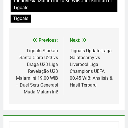
1 Indonesia Malam Ini 20.30 WIB Jadi Sorotan di
Tigoals
Tigoals
Previous:
Next:
Post
navigation
Tigoals Siarkan
Tigoals Update Laga
Santa Clara U23 vs
Galatasaray vs
Braga U23 Liga
Liverpool Liga
Revelação U23
Champions UEFA
Malam Ini 19.00 WIB
00.45 WIB: Analisis &
– Duel Seru Generasi
Hasil Terbaru
Muda Malam Ini!