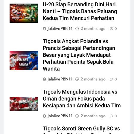
U-20 Siap Bertanding Dini Hari
Nanti – Tigoals Bahas Peluang
Kedua Tim Mencuri Perhatian
JalalivePBN11
2 months ago
0
Tigoals Angkat Polandia vs
Prancis Sebagai Pertandingan
Besar yang Layak Mendapat
Perhatian Pecinta Sepak Bola
Wanita
JalalivePBN11
2 months ago
0
Tigoals Mengulas Indonesia vs
Oman dengan Fokus pada
Kesiapan dan Ambisi Kedua Tim
JalalivePBN11
2 months ago
0
Tigoals Soroti Green Gully SC vs