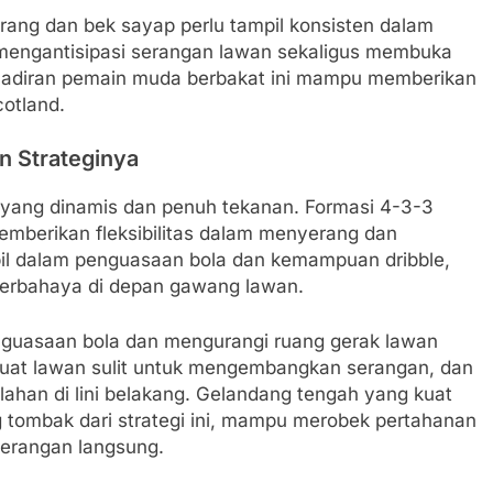
erang dan bek sayap perlu tampil konsisten dalam
mengantisipasi serangan lawan sekaligus membuka
hadiran pemain muda berbakat ini mampu memberikan
otland.
n Strateginya
 yang dinamis dan penuh tekanan. Formasi 4-3-3
mberikan fleksibilitas dalam menyerang dan
il dalam penguasaan bola dan kemampuan dribble,
erbahaya di depan gawang lawan.
nguasaan bola dan mengurangi ruang gerak lawan
mbuat lawan sulit untuk mengembangkan serangan, dan
ahan di lini belakang. Gelandang tengah yang kuat
g tombak dari strategi ini, mampu merobek pertahanan
rangan langsung.