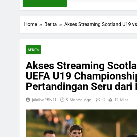
Home
Berita
Akses Streaming Scotland U19 v
BERITA
Akses Streaming Scotl
UEFA U19 Championship
Pertandingan Seru dar
0
JalalivePBN11
9 Months Ago
12 Mins