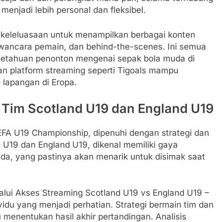
enjadi lebih personal dan fleksibel.
an keleluasaan untuk menampilkan berbagai konten
awancara pemain, dan behind-the-scenes. Ini semua
etahuan penonton mengenai sepak bola muda di
ran platform streaming seperti Tigoals mampu
 lapangan di Eropa.
i Tim Scotland U19 dan England U19
EFA U19 Championship, dipenuhi dengan strategi dan
d U19 dan England U19, dikenal memiliki gaya
da, yang pastinya akan menarik untuk disimak saat
alui Akses Streaming Scotland U19 vs England U19 –
vidu yang menjadi perhatian. Strategi bermain tim dan
 menentukan hasil akhir pertandingan. Analisis