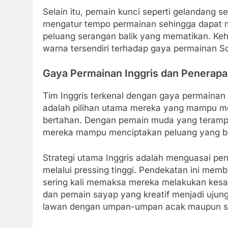
Selain itu, pemain kunci seperti gelandang s
mengatur tempo permainan sehingga dapat 
peluang serangan balik yang mematikan. Ke
warna tersendiri terhadap gaya permainan Sc
Gaya Permainan Inggris dan Penerapa
Tim Inggris terkenal dengan gaya permainan
adalah pilihan utama mereka yang mampu me
bertahan. Dengan pemain muda yang teramp
mereka mampu menciptakan peluang yang b
Strategi utama Inggris adalah menguasai pe
melalui pressing tinggi. Pendekatan ini me
sering kali memaksa mereka melakukan kesal
dan pemain sayap yang kreatif menjadi ujun
lawan dengan umpan-umpan acak maupun se