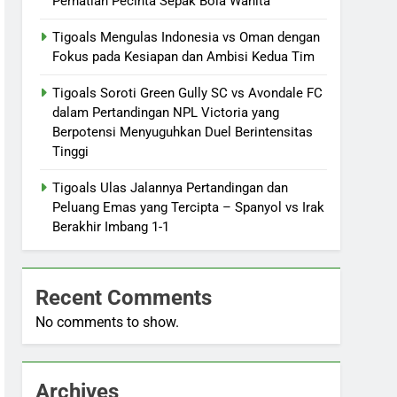
Perhatian Pecinta Sepak Bola Wanita
Tigoals Mengulas Indonesia vs Oman dengan
Fokus pada Kesiapan dan Ambisi Kedua Tim
Tigoals Soroti Green Gully SC vs Avondale FC
dalam Pertandingan NPL Victoria yang
Berpotensi Menyuguhkan Duel Berintensitas
Tinggi
Tigoals Ulas Jalannya Pertandingan dan
Peluang Emas yang Tercipta – Spanyol vs Irak
Berakhir Imbang 1-1
Recent Comments
No comments to show.
Archives