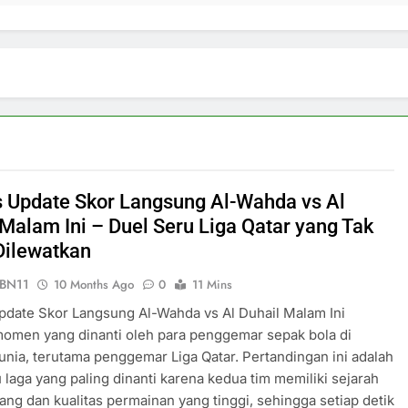
s Update Skor Langsung Al-Wahda vs Al
 Malam Ini – Duel Seru Liga Qatar yang Tak
Dilewatkan
ePBN11
10 Months Ago
0
11 Mins
pdate Skor Langsung Al-Wahda vs Al Duhail Malam Ini
omen yang dinanti oleh para penggemar sepak bola di
unia, terutama penggemar Liga Qatar. Pertandingan ini adalah
u laga yang paling dinanti karena kedua tim memiliki sejarah
ang dan kualitas permainan yang tinggi, sehingga setiap detik