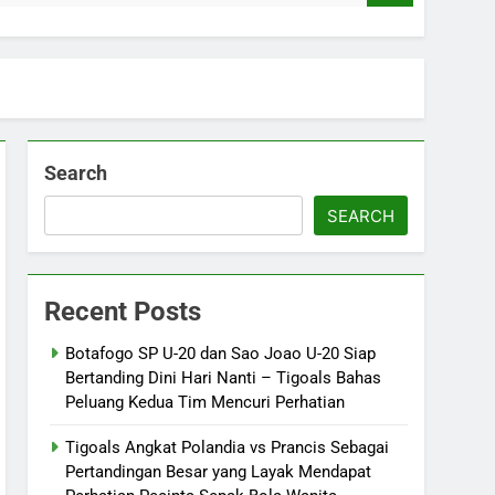
Search
SEARCH
Recent Posts
Botafogo SP U-20 dan Sao Joao U-20 Siap
Bertanding Dini Hari Nanti – Tigoals Bahas
Peluang Kedua Tim Mencuri Perhatian
Tigoals Angkat Polandia vs Prancis Sebagai
Pertandingan Besar yang Layak Mendapat