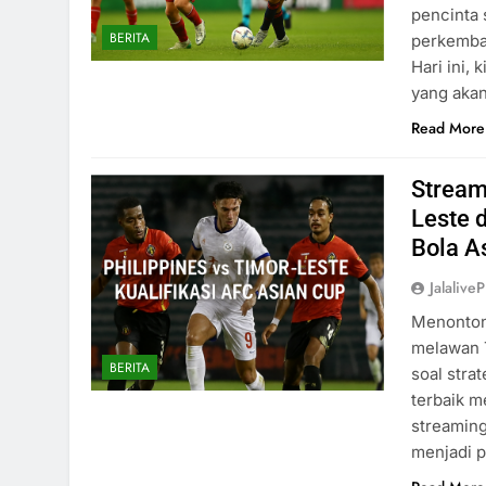
pencinta 
BERITA
perkemba
Hari ini,
yang akan
Read More
Stream
Leste 
Bola A
Jalaliv
Menonton 
melawan T
BERITA
soal str
terbaik me
streaming
menjadi p