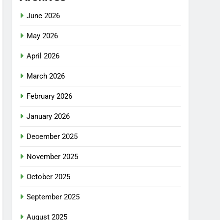
June 2026
May 2026
April 2026
March 2026
February 2026
January 2026
December 2025
November 2025
October 2025
September 2025
August 2025