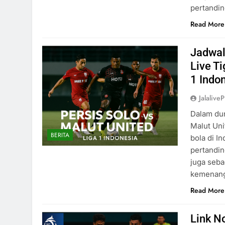
pertandin
Read More
Jadwal
Live T
1 Indo
Jalaliv
Dalam dun
Malut Uni
BERITA
bola di I
pertandin
juga seb
kemenanga
Read More
Link N