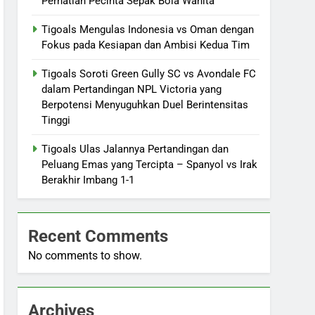
Perhatian Pecinta Sepak Bola Wanita
Tigoals Mengulas Indonesia vs Oman dengan
Fokus pada Kesiapan dan Ambisi Kedua Tim
Tigoals Soroti Green Gully SC vs Avondale FC
dalam Pertandingan NPL Victoria yang
Berpotensi Menyuguhkan Duel Berintensitas
Tinggi
Tigoals Ulas Jalannya Pertandingan dan
Peluang Emas yang Tercipta – Spanyol vs Irak
Berakhir Imbang 1-1
Recent Comments
No comments to show.
Archives