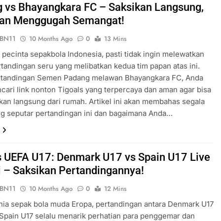
 vs Bhayangkara FC – Saksikan Langsung,
dan Menggugah Semangat!
ePBN11
10 Months Ago
0
13 Mins
 pecinta sepakbola Indonesia, pasti tidak ingin melewatkan
rtandingan seru yang melibatkan kedua tim papan atas ini.
rtandingan Semen Padang melawan Bhayangkara FC, Anda
cari link nonton Tigoals yang terpercaya dan aman agar bisa
an langsung dari rumah. Artikel ini akan membahas segala
ng seputar pertandingan ini dan bagaimana Anda…
s UEFA U17: Denmark U17 vs Spain U17 Live
ni – Saksikan Pertandingannya!
ePBN11
10 Months Ago
0
12 Mins
ia sepak bola muda Eropa, pertandingan antara Denmark U17
pain U17 selalu menarik perhatian para penggemar dan