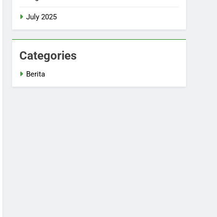
July 2025
Categories
Berita