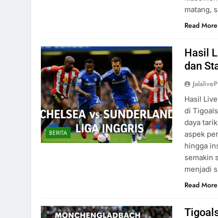
matang, s
Read More
Hasil 
dan Sta
Jalaliv
Hasil Liv
di Tigoal
daya tarik
BERITA
aspek per
hingga i
semakin s
menjadi 
Read More
Tigoal