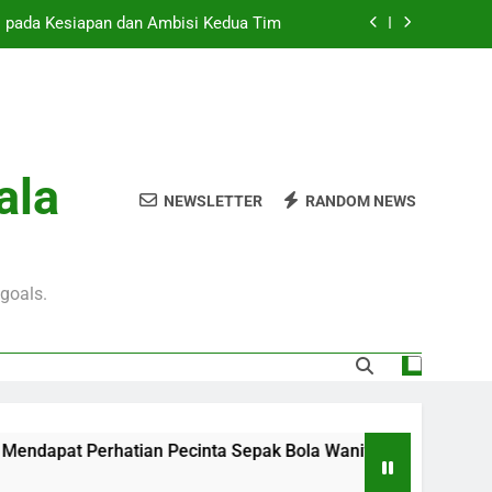
 pada Kesiapan dan Ambisi Kedua Tim
andingan NPL Victoria yang Berpotensi
enyuguhkan Duel Berintensitas Tinggi
nti – Tigoals Bahas Peluang Kedua Tim
Mencuri Perhatian
yang Layak Mendapat Perhatian Pecinta
ala
Sepak Bola Wanita
NEWSLETTER
RANDOM NEWS
 pada Kesiapan dan Ambisi Kedua Tim
andingan NPL Victoria yang Berpotensi
enyuguhkan Duel Berintensitas Tinggi
goals.
tian Pecinta Sepak Bola Wanita
Tigoals Mengulas Indo
2 Months Ago