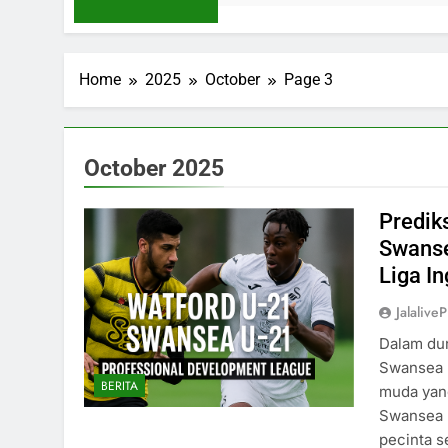
Home
2025
October
Page 3
October 2025
Prediks
Swanse
Liga In
Jalaliv
Dalam dun
Swansea U
BERITA
muda yang
Swansea U
pecinta s