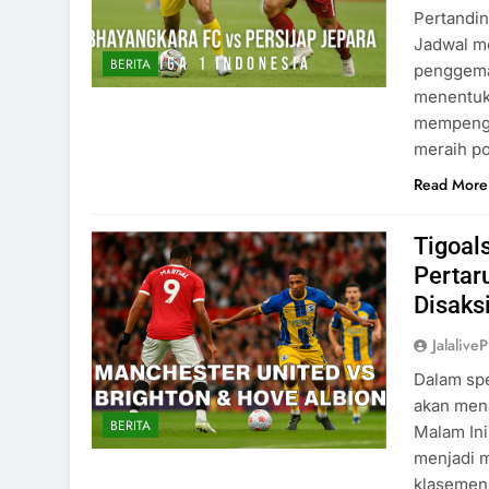
Pertandin
Jadwal me
BERITA
penggemar
menentuka
mempenga
meraih po
Read More
Tigoal
Pertar
Disaks
Jalaliv
Dalam spe
akan mena
BERITA
Malam Ini
menjadi 
klasemen 