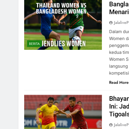
Bangla
Menari
Jalaliv
Dalam dun
Women da
BERITA
penggema
kedua tim
Women So
langsung 
kompetisi
Read More
Bhayan
Ini: J
Tigoal
Jalaliv