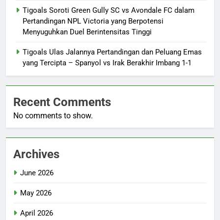
Tigoals Soroti Green Gully SC vs Avondale FC dalam
Pertandingan NPL Victoria yang Berpotensi
Menyuguhkan Duel Berintensitas Tinggi
Tigoals Ulas Jalannya Pertandingan dan Peluang Emas
yang Tercipta – Spanyol vs Irak Berakhir Imbang 1-1
Recent Comments
No comments to show.
Archives
June 2026
May 2026
April 2026