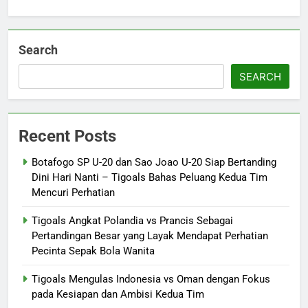
Search
SEARCH
Recent Posts
Botafogo SP U-20 dan Sao Joao U-20 Siap Bertanding
Dini Hari Nanti – Tigoals Bahas Peluang Kedua Tim
Mencuri Perhatian
Tigoals Angkat Polandia vs Prancis Sebagai
Pertandingan Besar yang Layak Mendapat Perhatian
Pecinta Sepak Bola Wanita
Tigoals Mengulas Indonesia vs Oman dengan Fokus
pada Kesiapan dan Ambisi Kedua Tim