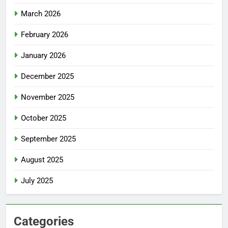
March 2026
February 2026
January 2026
December 2025
November 2025
October 2025
September 2025
August 2025
July 2025
Categories