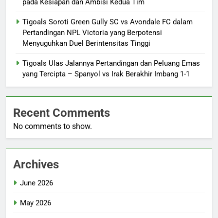
pada Kesiapan dan Ambisi Kedua Tim
Tigoals Soroti Green Gully SC vs Avondale FC dalam
Pertandingan NPL Victoria yang Berpotensi
Menyuguhkan Duel Berintensitas Tinggi
Tigoals Ulas Jalannya Pertandingan dan Peluang Emas
yang Tercipta – Spanyol vs Irak Berakhir Imbang 1-1
Recent Comments
No comments to show.
Archives
June 2026
May 2026