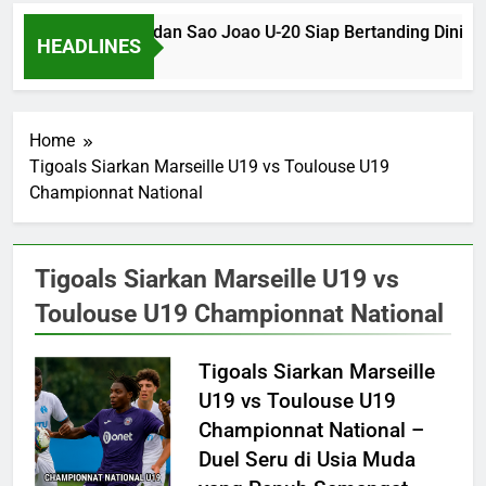
Botafogo SP U-20 dan Sao Joao U-20 Siap Bertanding Dini Ha
HEADLINES
2 Months Ago
Home
Tigoals Siarkan Marseille U19 vs Toulouse U19
Championnat National
Tigoals Siarkan Marseille U19 vs
Toulouse U19 Championnat National
Tigoals Siarkan Marseille
U19 vs Toulouse U19
Championnat National –
Duel Seru di Usia Muda