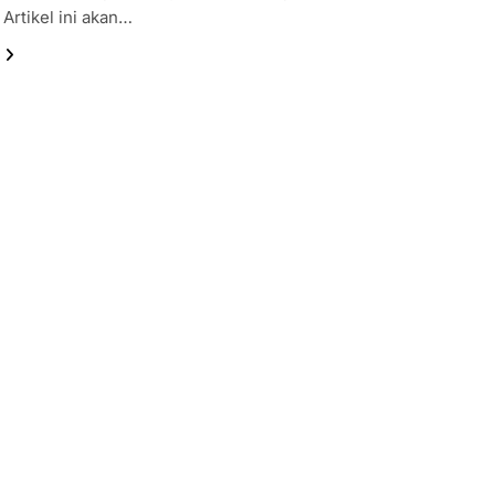
 Artikel ini akan…