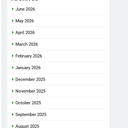
June 2026
May 2026
April 2026
March 2026
February 2026
January 2026
December 2025
November 2025
October 2025
September 2025
August 2025