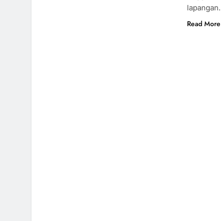
lapangan.
Read More