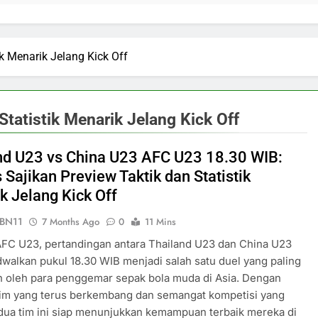
ik Menarik Jelang Kick Off
Statistik Menarik Jelang Kick Off
nd U23 vs China U23 AFC U23 18.30 WIB:
 Sajikan Preview Taktik dan Statistik
k Jelang Kick Off
ePBN11
7 Months Ago
0
11 Mins
AFC U23, pertandingan antara Thailand U23 dan China U23
dwalkan pukul 18.30 WIB menjadi salah satu duel yang paling
n oleh para penggemar sepak bola muda di Asia. Dengan
tim yang terus berkembang dan semangat kompetisi yang
edua tim ini siap menunjukkan kemampuan terbaik mereka di