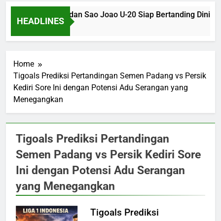
Botafogo SP U-20 dan Sao Joao U-20 Siap Bertanding Dini Ha
HEADLINES
2 Months Ago
Home
Tigoals Prediksi Pertandingan Semen Padang vs Persik
Kediri Sore Ini dengan Potensi Adu Serangan yang
Menegangkan
Tigoals Prediksi Pertandingan
Semen Padang vs Persik Kediri Sore
Ini dengan Potensi Adu Serangan
yang Menegangkan
Tigoals Prediksi