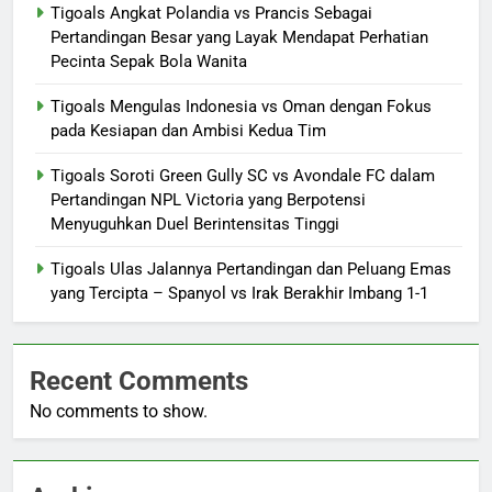
Tigoals Angkat Polandia vs Prancis Sebagai
Pertandingan Besar yang Layak Mendapat Perhatian
Pecinta Sepak Bola Wanita
Tigoals Mengulas Indonesia vs Oman dengan Fokus
pada Kesiapan dan Ambisi Kedua Tim
Tigoals Soroti Green Gully SC vs Avondale FC dalam
Pertandingan NPL Victoria yang Berpotensi
Menyuguhkan Duel Berintensitas Tinggi
Tigoals Ulas Jalannya Pertandingan dan Peluang Emas
yang Tercipta – Spanyol vs Irak Berakhir Imbang 1-1
Recent Comments
No comments to show.