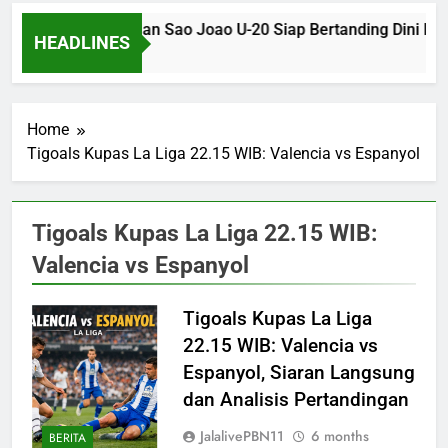
Botafogo SP U-20 dan Sao Joao U-20 Siap Bertanding Dini Har
HEADLINES
2 Months Ago
Home
Tigoals Kupas La Liga 22.15 WIB: Valencia vs Espanyol
Tigoals Kupas La Liga 22.15 WIB:
Valencia vs Espanyol
Tigoals Kupas La Liga
22.15 WIB: Valencia vs
Espanyol, Siaran Langsung
dan Analisis Pertandingan
JalalivePBN11
6 months
BERITA