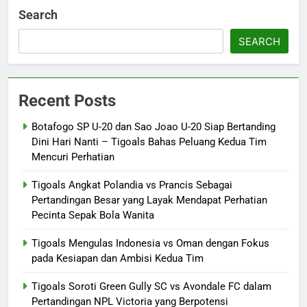
Search
SEARCH
Recent Posts
Botafogo SP U-20 dan Sao Joao U-20 Siap Bertanding
Dini Hari Nanti – Tigoals Bahas Peluang Kedua Tim
Mencuri Perhatian
Tigoals Angkat Polandia vs Prancis Sebagai
Pertandingan Besar yang Layak Mendapat Perhatian
Pecinta Sepak Bola Wanita
Tigoals Mengulas Indonesia vs Oman dengan Fokus
pada Kesiapan dan Ambisi Kedua Tim
Tigoals Soroti Green Gully SC vs Avondale FC dalam
Pertandingan NPL Victoria yang Berpotensi