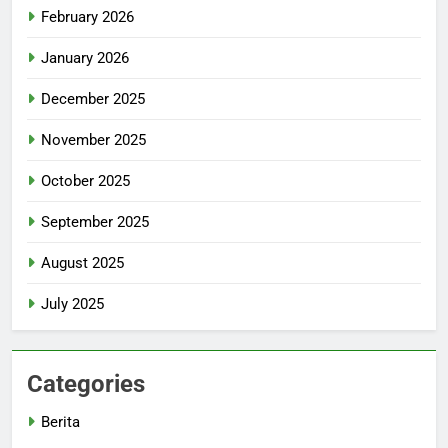
February 2026
January 2026
December 2025
November 2025
October 2025
September 2025
August 2025
July 2025
Categories
Berita