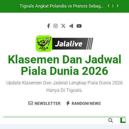
Peluang Kedua Tim Mencuri Perhatian
Skip
Tigoals Angkat Polandia vs Prancis Sebagai
Pertandingan Besar yang Layak Mendapat
to
Perhatian Pecinta Sepak Bola Wanita
content
Tigoals Mengulas Indonesia vs Oman dengan
Fokus pada Kesiapan dan Ambisi Kedua Tim
Tigoals Soroti Green Gully SC vs Avondale FC
dalam Pertandingan NPL Victoria yang Berpotensi
Menyuguhkan Duel Berintensitas Tinggi
Botafogo SP U-20 dan Sao Joao U-20 Siap
Bertanding Dini Hari Nanti – Tigoals Bahas
Peluang Kedua Tim Mencuri Perhatian
Tigoals Angkat Polandia vs Prancis Sebagai
Klasemen Dan Jadwal
Pertandingan Besar yang Layak Mendapat
Perhatian Pecinta Sepak Bola Wanita
Piala Dunia 2026
Tigoals Mengulas Indonesia vs Oman dengan
Fokus pada Kesiapan dan Ambisi Kedua Tim
Tigoals Soroti Green Gully SC vs Avondale FC
Update Klasemen Dan Jadwal Lengkap Piala Dunia 2026
dalam Pertandingan NPL Victoria yang Berpotensi
Menyuguhkan Duel Berintensitas Tinggi
Hanya Di Tigoals.
NEWSLETTER
RANDOM NEWS