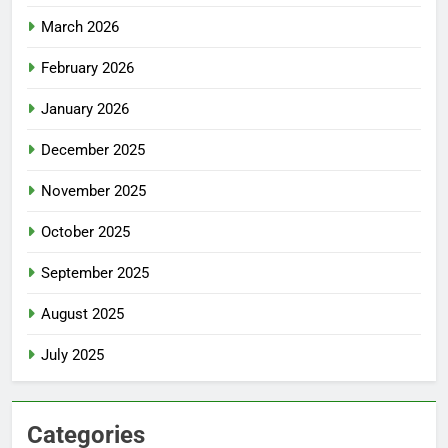
March 2026
February 2026
January 2026
December 2025
November 2025
October 2025
September 2025
August 2025
July 2025
Categories