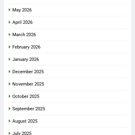
May 2026
April 2026
March 2026
February 2026
January 2026
December 2025
November 2025
October 2025
September 2025
August 2025
July 2025