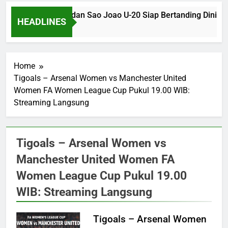
Botafogo SP U-20 dan Sao Joao U-20 Siap Bertanding Dini Ha
HEADLINES
2 Months Ago
Home
Tigoals – Arsenal Women vs Manchester United
Women FA Women League Cup Pukul 19.00 WIB:
Streaming Langsung
Tigoals – Arsenal Women vs
Manchester United Women FA
Women League Cup Pukul 19.00
WIB: Streaming Langsung
Tigoals – Arsenal Women