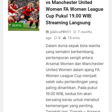
vs Manchester United
Women FA Women League
Cup Pukul 19.00 WIB:
Streaming Langsung
BERITA
JalalivePBN11
7 months
ago
0
15 mins
Dalam dunia sepak bola wanita
yang semakin berkembang,
pertempuran sengit antara
Arsenal Women dan Manchester
United Women dalam ajang FA
Women League Cup menjadi
salah satu pertandingan yang
paling dinantikan. Pada pukul
19.00 WIB, kedua tim akan
bersaing keras untuk merebut
kemenangan yang penting.
Terlebih lagi, Tigoals – Arsenal