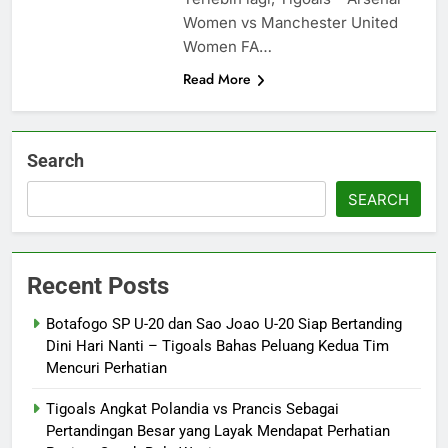
Women vs Manchester United
Women FA…
Read More
Search
SEARCH
Recent Posts
Botafogo SP U-20 dan Sao Joao U-20 Siap Bertanding
Dini Hari Nanti – Tigoals Bahas Peluang Kedua Tim
Mencuri Perhatian
Tigoals Angkat Polandia vs Prancis Sebagai
Pertandingan Besar yang Layak Mendapat Perhatian