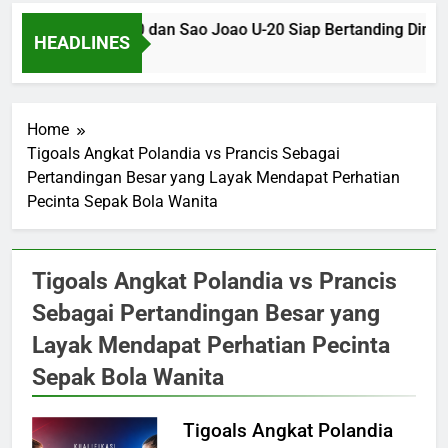
Botafogo SP U-20 dan Sao Joao U-20 Siap Bertanding Dini H
HEADLINES
2 Months Ago
Home
Tigoals Angkat Polandia vs Prancis Sebagai
Pertandingan Besar yang Layak Mendapat Perhatian
Pecinta Sepak Bola Wanita
Tigoals Angkat Polandia vs Prancis
Sebagai Pertandingan Besar yang
Layak Mendapat Perhatian Pecinta
Sepak Bola Wanita
Tigoals Angkat Polandia