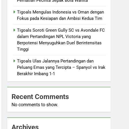
Perhatian Pecinta Sepak Bola Wanita
Tigoals Mengulas Indonesia vs Oman dengan
Fokus pada Kesiapan dan Ambisi Kedua Tim
Tigoals Soroti Green Gully SC vs Avondale FC
dalam Pertandingan NPL Victoria yang
Berpotensi Menyuguhkan Duel Berintensitas
Tinggi
Tigoals Ulas Jalannya Pertandingan dan
Peluang Emas yang Tercipta – Spanyol vs Irak
Berakhir Imbang 1-1
Recent Comments
No comments to show.
Archives