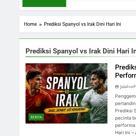
Home
Prediksi Spanyol vs Irak Dini Hari Ini
Prediksi Spanyol vs Irak Dini Hari I
Prediks
Perfor
Jalaliv
Penggemar
pertandin
Prediksi 
BERITA
pecinta b
performa 
Hari Ini 