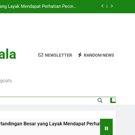
yang Layak Mendapat Perhatian Pecinta
Sepak Bola Wanita
 pada Kesiapan dan Ambisi Kedua Tim
andingan NPL Victoria yang Berpotensi
enyuguhkan Duel Berintensitas Tinggi
nti – Tigoals Bahas Peluang Kedua Tim
ala
Mencuri Perhatian
NEWSLETTER
RANDOM NEWS
yang Layak Mendapat Perhatian Pecinta
Sepak Bola Wanita
 pada Kesiapan dan Ambisi Kedua Tim
goals.
andingan NPL Victoria yang Berpotensi
enyuguhkan Duel Berintensitas Tinggi
dingan Besar yang Layak Mendapat Perhatian Pecinta Sepak B