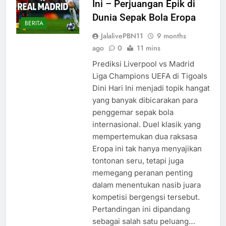
Ini – Perjuangan Epik di
Dunia Sepak Bola Eropa
BERITA
JalalivePBN11
9 months
ago
0
11 mins
Prediksi Liverpool vs Madrid
Liga Champions UEFA di Tigoals
Dini Hari Ini menjadi topik hangat
yang banyak dibicarakan para
penggemar sepak bola
internasional. Duel klasik yang
mempertemukan dua raksasa
Eropa ini tak hanya menyajikan
tontonan seru, tetapi juga
memegang peranan penting
dalam menentukan nasib juara
kompetisi bergengsi tersebut.
Pertandingan ini dipandang
sebagai salah satu peluang…