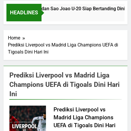
Botafogo SP U-20 dan Sao Joao U-20 Siap Bertanding Dini Ha
HEADLINES
2 Months Ago
Home
Prediksi Liverpool vs Madrid Liga Champions UEFA di
Tigoals Dini Hari Ini
Prediksi Liverpool vs Madrid Liga
Champions UEFA di Tigoals Dini Hari
Ini
Prediksi Liverpool vs
Madrid Liga Champions
UEFA di Tigoals Dini Hari