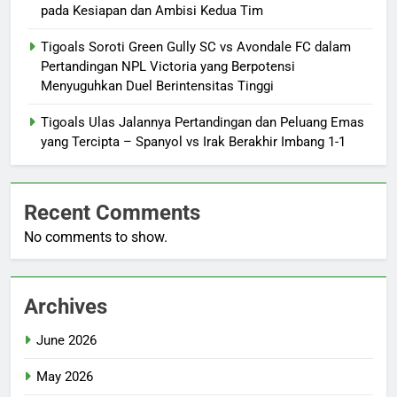
pada Kesiapan dan Ambisi Kedua Tim
Tigoals Soroti Green Gully SC vs Avondale FC dalam
Pertandingan NPL Victoria yang Berpotensi
Menyuguhkan Duel Berintensitas Tinggi
Tigoals Ulas Jalannya Pertandingan dan Peluang Emas
yang Tercipta – Spanyol vs Irak Berakhir Imbang 1-1
Recent Comments
No comments to show.
Archives
June 2026
May 2026