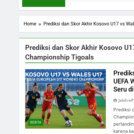
Home
Prediksi dan Skor Akhir Kosovo U17 vs W
Prediksi dan Skor Akhir Kosovo U
Championship Tigoals
Predik
UEFA W
Seru d
Jalaliv
Prediksi 
Champion
BERITA
pertandin
karena ke