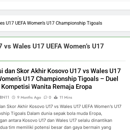
ales U17 UEFA Women’s U17 Championship Tigoals
17 vs Wales U17 UEFA Women’s U17
si dan Skor Akhir Kosovo U17 vs Wales U17
omen’s U17 Championship Tigoals – Duel
i Kompetisi Wanita Remaja Eropa
ePBN11
9 Months Ago
0
11 Mins
dan Skor Akhir Kosovo U17 vs Wales U17 UEFA Women’s U17
ship Tigoals Dalam dunia sepak bola muda Eropa,
gan antara Kosovo U17 dan Wales U17 selalu dinantikan
dua tim memiliki potensi besar dan gaya bermain yang