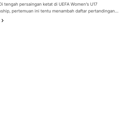
Di tengah persaingan ketat di UEFA Women’s U17
ship, pertemuan ini tentu menambah daftar pertandingan…