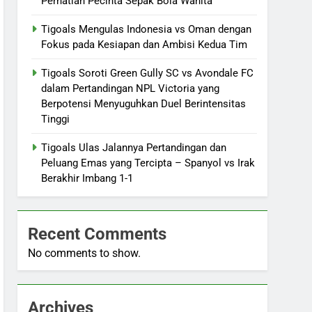
Perhatian Pecinta Sepak Bola Wanita
Tigoals Mengulas Indonesia vs Oman dengan
Fokus pada Kesiapan dan Ambisi Kedua Tim
Tigoals Soroti Green Gully SC vs Avondale FC
dalam Pertandingan NPL Victoria yang
Berpotensi Menyuguhkan Duel Berintensitas
Tinggi
Tigoals Ulas Jalannya Pertandingan dan
Peluang Emas yang Tercipta – Spanyol vs Irak
Berakhir Imbang 1-1
Recent Comments
No comments to show.
Archives