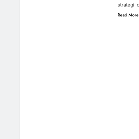
strategi,
Read More