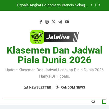
Peluang Kedua Tim Mencuri Perhatian
Skip
Tigoals Angkat Polandia vs Prancis Sebagai
Pertandingan Besar yang Layak Mendapat
to
Perhatian Pecinta Sepak Bola Wanita
content
Tigoals Mengulas Indonesia vs Oman dengan
Fokus pada Kesiapan dan Ambisi Kedua Tim
Tigoals Soroti Green Gully SC vs Avondale FC
dalam Pertandingan NPL Victoria yang Berpotensi
Menyuguhkan Duel Berintensitas Tinggi
Botafogo SP U-20 dan Sao Joao U-20 Siap
Bertanding Dini Hari Nanti – Tigoals Bahas
Peluang Kedua Tim Mencuri Perhatian
Tigoals Angkat Polandia vs Prancis Sebagai
Klasemen Dan Jadwal
Pertandingan Besar yang Layak Mendapat
Perhatian Pecinta Sepak Bola Wanita
Piala Dunia 2026
Tigoals Mengulas Indonesia vs Oman dengan
Fokus pada Kesiapan dan Ambisi Kedua Tim
Tigoals Soroti Green Gully SC vs Avondale FC
Update Klasemen Dan Jadwal Lengkap Piala Dunia 2026
dalam Pertandingan NPL Victoria yang Berpotensi
Menyuguhkan Duel Berintensitas Tinggi
Hanya Di Tigoals.
NEWSLETTER
RANDOM NEWS