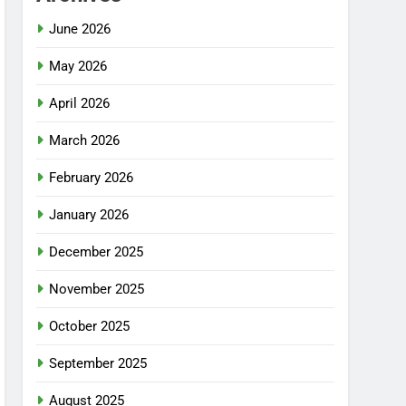
June 2026
May 2026
April 2026
March 2026
February 2026
January 2026
December 2025
November 2025
October 2025
September 2025
August 2025