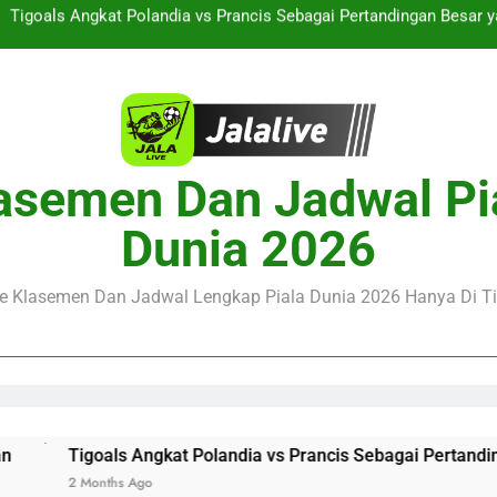
Tigoals Mengulas Indonesia vs Oman dengan Fokus
Tigoals Soroti Green Gully SC vs Avondale FC dalam Pert
M
Botafogo SP U-20 dan Sao Joao U-20 Siap Bertanding Dini Hari Na
Tigoals Angkat Polandia vs Prancis Sebagai Pertandingan Besar 
asemen Dan Jadwal Pi
Tigoals Mengulas Indonesia vs Oman dengan Fokus
Dunia 2026
Tigoals Soroti Green Gully SC vs Avondale FC dalam Pert
M
e Klasemen Dan Jadwal Lengkap Piala Dunia 2026 Hanya Di Ti
Tigoals Angkat Polandia vs Prancis Sebagai Pertandingan 
2 Months Ago