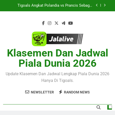
Skip
Peluang Kedua Tim Mencuri Perhatian
Tigoals Angkat Polandia vs Prancis Sebagai
to
Pertandingan Besar yang Layak Mendapat
Perhatian Pecinta Sepak Bola Wanita
content
Tigoals Mengulas Indonesia vs Oman dengan
Fokus pada Kesiapan dan Ambisi Kedua Tim
Tigoals Soroti Green Gully SC vs Avondale FC
dalam Pertandingan NPL Victoria yang Berpotensi
Menyuguhkan Duel Berintensitas Tinggi
Botafogo SP U-20 dan Sao Joao U-20 Siap
Bertanding Dini Hari Nanti – Tigoals Bahas
Peluang Kedua Tim Mencuri Perhatian
Klasemen Dan Jadwal
Tigoals Angkat Polandia vs Prancis Sebagai
Pertandingan Besar yang Layak Mendapat
Perhatian Pecinta Sepak Bola Wanita
Piala Dunia 2026
Tigoals Mengulas Indonesia vs Oman dengan
Fokus pada Kesiapan dan Ambisi Kedua Tim
Tigoals Soroti Green Gully SC vs Avondale FC
Update Klasemen Dan Jadwal Lengkap Piala Dunia 2026
dalam Pertandingan NPL Victoria yang Berpotensi
Hanya Di Tigoals.
Menyuguhkan Duel Berintensitas Tinggi
NEWSLETTER
RANDOM NEWS