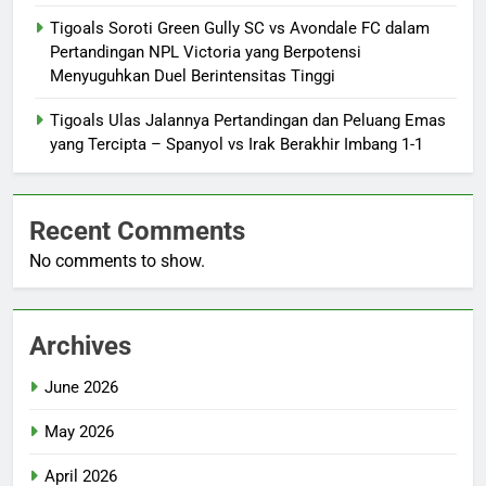
Tigoals Soroti Green Gully SC vs Avondale FC dalam
Pertandingan NPL Victoria yang Berpotensi
Menyuguhkan Duel Berintensitas Tinggi
Tigoals Ulas Jalannya Pertandingan dan Peluang Emas
yang Tercipta – Spanyol vs Irak Berakhir Imbang 1-1
Recent Comments
No comments to show.
Archives
June 2026
May 2026
April 2026