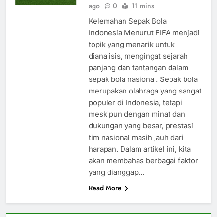
ago
0
11 mins
Kelemahan Sepak Bola
Indonesia Menurut FIFA menjadi
topik yang menarik untuk
dianalisis, mengingat sejarah
panjang dan tantangan dalam
sepak bola nasional. Sepak bola
merupakan olahraga yang sangat
populer di Indonesia, tetapi
meskipun dengan minat dan
dukungan yang besar, prestasi
tim nasional masih jauh dari
harapan. Dalam artikel ini, kita
akan membahas berbagai faktor
yang dianggap…
Read More