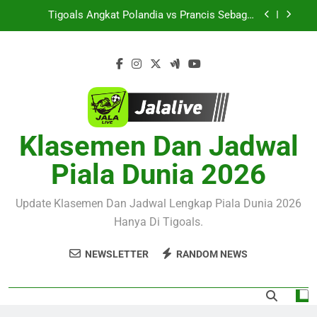
Tigoals Angkat Polandia vs Prancis Sebagai
Skip
Pertandingan Besar yang Layak Mendapat
to
Perhatian Pecinta Sepak Bola Wanita
Tigoals Mengulas Indonesia vs Oman dengan
content
Fokus pada Kesiapan dan Ambisi Kedua Tim
Tigoals Soroti Green Gully SC vs Avondale FC
dalam Pertandingan NPL Victoria yang Berpotensi
Menyuguhkan Duel Berintensitas Tinggi
Botafogo SP U-20 dan Sao Joao U-20 Siap
Bertanding Dini Hari Nanti – Tigoals Bahas
Peluang Kedua Tim Mencuri Perhatian
Tigoals Angkat Polandia vs Prancis Sebagai
Klasemen Dan Jadwal
Pertandingan Besar yang Layak Mendapat
Perhatian Pecinta Sepak Bola Wanita
Tigoals Mengulas Indonesia vs Oman dengan
Piala Dunia 2026
Fokus pada Kesiapan dan Ambisi Kedua Tim
Tigoals Soroti Green Gully SC vs Avondale FC
dalam Pertandingan NPL Victoria yang Berpotensi
Update Klasemen Dan Jadwal Lengkap Piala Dunia 2026
Menyuguhkan Duel Berintensitas Tinggi
Hanya Di Tigoals.
NEWSLETTER
RANDOM NEWS