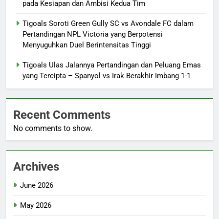
pada Kesiapan dan Ambisi Kedua Tim
Tigoals Soroti Green Gully SC vs Avondale FC dalam
Pertandingan NPL Victoria yang Berpotensi
Menyuguhkan Duel Berintensitas Tinggi
Tigoals Ulas Jalannya Pertandingan dan Peluang Emas
yang Tercipta – Spanyol vs Irak Berakhir Imbang 1-1
Recent Comments
No comments to show.
Archives
June 2026
May 2026