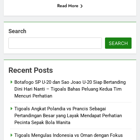
Read More
Search
SEARCH
Recent Posts
Botafogo SP U-20 dan Sao Joao U-20 Siap Bertanding
Dini Hari Nanti – Tigoals Bahas Peluang Kedua Tim
Mencuri Perhatian
Tigoals Angkat Polandia vs Prancis Sebagai
Pertandingan Besar yang Layak Mendapat Perhatian
Pecinta Sepak Bola Wanita
Tigoals Mengulas Indonesia vs Oman dengan Fokus