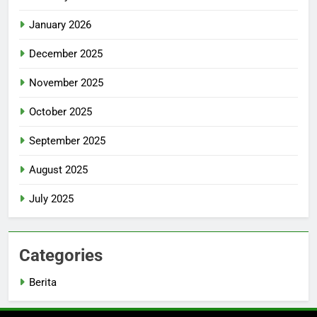
January 2026
December 2025
November 2025
October 2025
September 2025
August 2025
July 2025
Categories
Berita