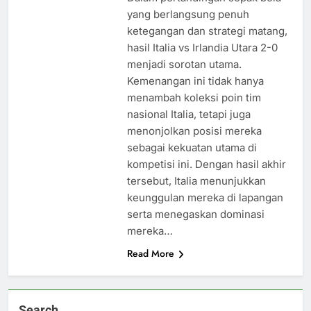
yang berlangsung penuh
ketegangan dan strategi matang,
hasil Italia vs Irlandia Utara 2-0
menjadi sorotan utama.
Kemenangan ini tidak hanya
menambah koleksi poin tim
nasional Italia, tetapi juga
menonjolkan posisi mereka
sebagai kekuatan utama di
kompetisi ini. Dengan hasil akhir
tersebut, Italia menunjukkan
keunggulan mereka di lapangan
serta menegaskan dominasi
mereka…
Read More
Search