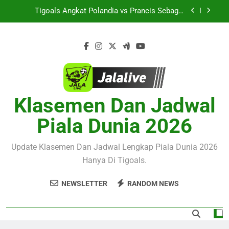
Skip
Pertandingan Besar yang Layak Mendapat
Perhatian Pecinta Sepak Bola Wanita
to
Tigoals Mengulas Indonesia vs Oman dengan
Fokus pada Kesiapan dan Ambisi Kedua Tim
content
Tigoals Soroti Green Gully SC vs Avondale FC
dalam Pertandingan NPL Victoria yang Berpotensi
Menyuguhkan Duel Berintensitas Tinggi
Botafogo SP U-20 dan Sao Joao U-20 Siap
Bertanding Dini Hari Nanti – Tigoals Bahas
Peluang Kedua Tim Mencuri Perhatian
Tigoals Angkat Polandia vs Prancis Sebagai
Pertandingan Besar yang Layak Mendapat
Klasemen Dan Jadwal
Perhatian Pecinta Sepak Bola Wanita
Tigoals Mengulas Indonesia vs Oman dengan
Piala Dunia 2026
Fokus pada Kesiapan dan Ambisi Kedua Tim
Tigoals Soroti Green Gully SC vs Avondale FC
dalam Pertandingan NPL Victoria yang Berpotensi
Update Klasemen Dan Jadwal Lengkap Piala Dunia 2026
Menyuguhkan Duel Berintensitas Tinggi
Hanya Di Tigoals.
NEWSLETTER
RANDOM NEWS