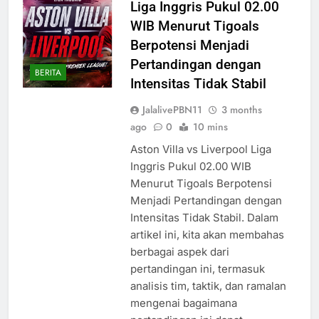
Liga Inggris Pukul 02.00
WIB Menurut Tigoals
Berpotensi Menjadi
Pertandingan dengan
BERITA
Intensitas Tidak Stabil
JalalivePBN11
3 months
ago
0
10 mins
Aston Villa vs Liverpool Liga
Inggris Pukul 02.00 WIB
Menurut Tigoals Berpotensi
Menjadi Pertandingan dengan
Intensitas Tidak Stabil. Dalam
artikel ini, kita akan membahas
berbagai aspek dari
pertandingan ini, termasuk
analisis tim, taktik, dan ramalan
mengenai bagaimana