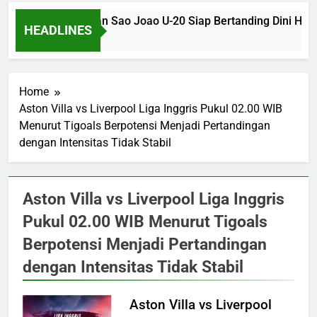
otafogo SP U-20 dan Sao Joao U-20 Siap Bertanding Dini Hari
HEADLINES
 Months Ago
Home
Aston Villa vs Liverpool Liga Inggris Pukul 02.00 WIB
Menurut Tigoals Berpotensi Menjadi Pertandingan
dengan Intensitas Tidak Stabil
Aston Villa vs Liverpool Liga Inggris
Pukul 02.00 WIB Menurut Tigoals
Berpotensi Menjadi Pertandingan
dengan Intensitas Tidak Stabil
Aston Villa vs Liverpool