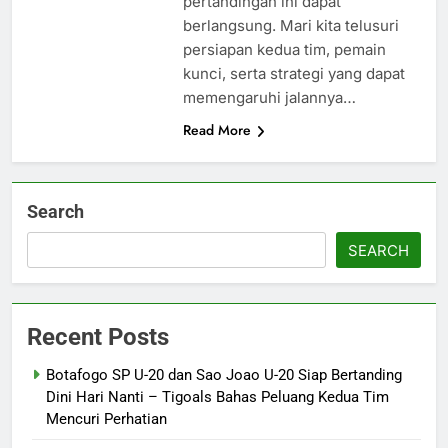
pertandingan ini dapat
berlangsung. Mari kita telusuri
persiapan kedua tim, pemain
kunci, serta strategi yang dapat
memengaruhi jalannya…
Read More
Search
SEARCH
Recent Posts
Botafogo SP U-20 dan Sao Joao U-20 Siap Bertanding
Dini Hari Nanti – Tigoals Bahas Peluang Kedua Tim
Mencuri Perhatian