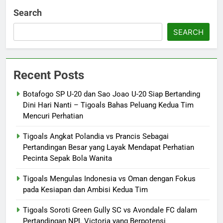
Search
SEARCH
Recent Posts
Botafogo SP U-20 dan Sao Joao U-20 Siap Bertanding
Dini Hari Nanti – Tigoals Bahas Peluang Kedua Tim
Mencuri Perhatian
Tigoals Angkat Polandia vs Prancis Sebagai
Pertandingan Besar yang Layak Mendapat Perhatian
Pecinta Sepak Bola Wanita
Tigoals Mengulas Indonesia vs Oman dengan Fokus
pada Kesiapan dan Ambisi Kedua Tim
Tigoals Soroti Green Gully SC vs Avondale FC dalam
Pertandingan NPL Victoria yang Berpotensi