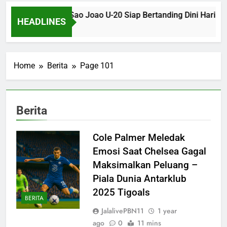
ogo SP U-20 dan Sao Joao U-20 Siap Bertanding Dini Hari Nan
HEADLINES
s Ago
Home
Berita
Page 101
Berita
Cole Palmer Meledak
Emosi Saat Chelsea Gagal
Maksimalkan Peluang –
Piala Dunia Antarklub
2025 Tigoals
BERITA
JalalivePBN11
1 year
ago
0
11 mins